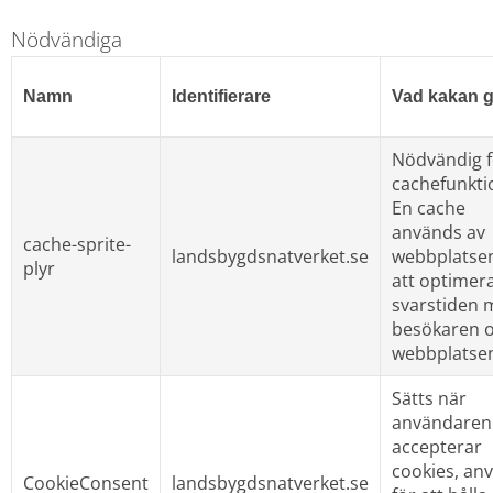
Nödvändiga
Namn
Identifierare
Vad kakan g
Nödvändig f
cachefunktio
En cache 
används av 
cache-sprite-
landsbygdsnatverket.se
webbplatsen 
plyr
att optimera
svarstiden m
besökaren o
webbplatse
Sätts när 
användaren 
accepterar 
cookies, anv
CookieConsent
landsbygdsnatverket.se