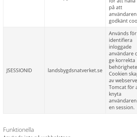
för att hålla
på att 
användaren 
godkänt coo
Används för 
identifiera 
inloggade 
användare o
ge korrekta 
behörigheter
JSESSIONID
landsbygdsnatverket.se
Cookien ska
av webserve
Tomcat för a
knyta 
användaren ti
en session.
Funktionella