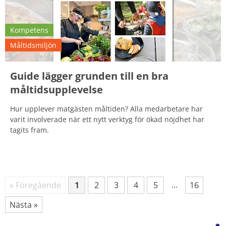
Kompetens
Måltidsmiljön
Guide lägger grunden till en bra
måltidsupplevelse
Hur upplever matgästen måltiden? Alla medarbetare har
varit involverade när ett nytt verktyg för ökad nöjdhet har
tagits fram.
Fler sökträffar
...
« Föregående
1
2
3
4
5
16
Sida
Sida
Sida
Sida
Sida
Sida
Nästa »