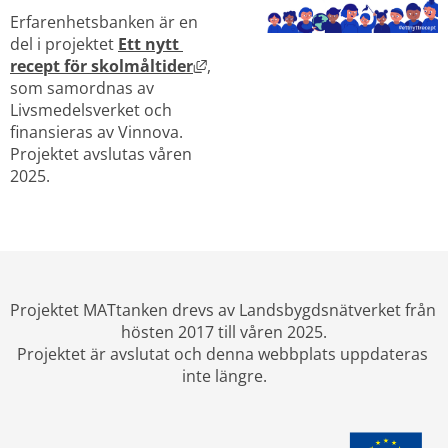
Erfarenhetsbanken är en 
del i projektet 
Ett nytt 
Länk till annan webbplats, öppna
recept för skolmåltider
, 
som samordnas av 
Livsmedelsverket och 
finansieras av Vinnova. 
Projektet avslutas våren 
2025.
Projektet MATtanken drevs av Landsbygdsnätverket från 
hösten 2017 till våren 2025.
Projektet är avslutat och denna webbplats uppdateras 
inte längre.