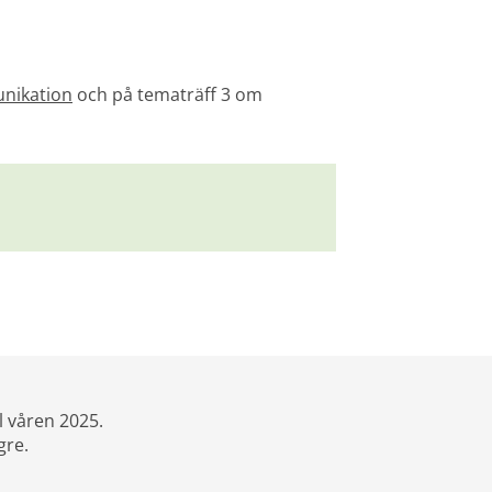
nikation
 och på tematräff 3 om 
l våren 2025.
gre.