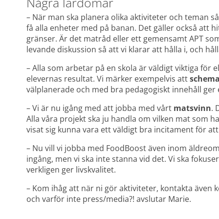
Några lärdomar
– När man ska planera olika aktiviteter och teman så 
få alla enheter med på banan. Det gäller också att h
gränser. Är det matråd eller ett gemensamt APT som ä
levande diskussion så att vi klarar att hålla i, och håll
– Alla som arbetar på en skola är väldigt viktiga för e
elevernas resultat. Vi märker exempelvis att 
schema
välplanerade och med bra pedagogiskt innehåll ger e
– Vi är nu igång med att jobba med vårt 
matsvinn
. 
Alla våra projekt ska ju handla om vilken mat som h
visat sig kunna vara ett väldigt bra incitament för at
– Nu vill vi jobba med FoodBoost även inom äldreom
ingång, men vi ska inte stanna vid det. Vi ska fokuser
verkligen ger livskvalitet.
– Kom ihåg att när ni gör aktiviteter, kontakta även
och varför inte press/media?! avslutar Marie.