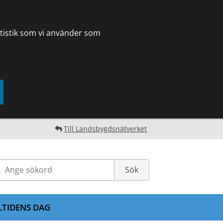
tatistik som vi använder som
Till Landsbygdsnätverket
LTIDENS DAG