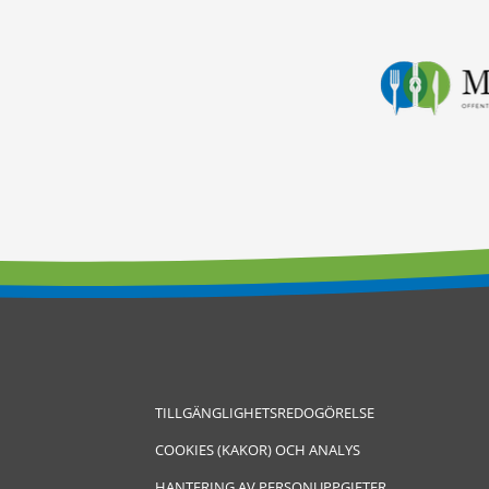
TILLGÄNGLIGHETSREDOGÖRELSE
COOKIES (KAKOR) OCH ANALYS
HANTERING AV PERSONUPPGIFTER