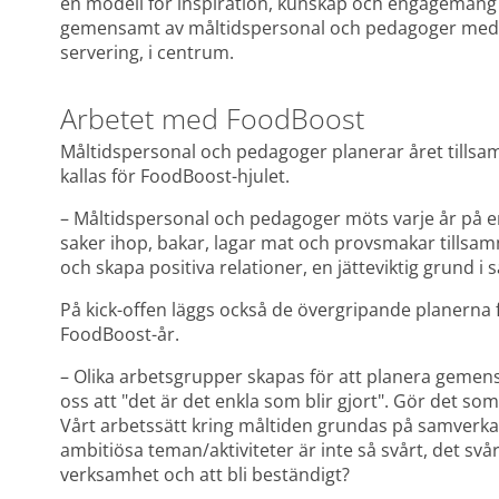
en modell för inspiration, kunskap och engagemang 
gemensamt av måltidspersonal och pedagoger med må
servering, i centrum.
Arbetet med FoodBoost
Måltidspersonal och pedagoger planerar året tillsam
kallas för FoodBoost-hjulet.
– Måltidspersonal och pedagoger möts varje år på en
saker ihop, bakar, lagar mat och provsmakar tillsammans
och skapa positiva relationer, en jätteviktig grund i 
På kick-offen läggs också de övergripande planern
FoodBoost-år.
– Olika arbetsgrupper skapas för att planera gemens
oss att "det är det enkla som blir gjort". Gör det som f
Vårt arbetssätt kring måltiden grundas på samverkan 
ambitiösa teman/aktiviteter är inte så svårt, det svåra
verksamhet och att bli beständigt?