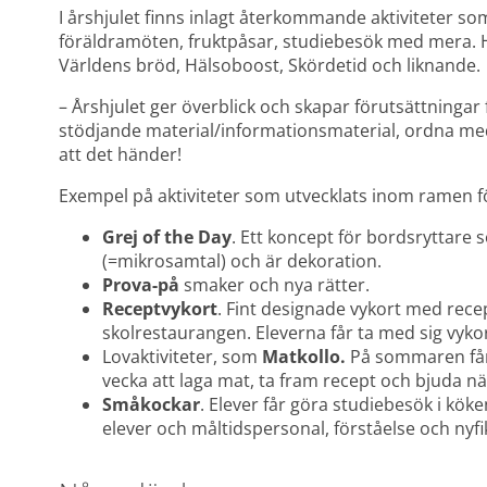
I årshjulet finns inlagt återkommande aktiviteter so
föräldramöten, fruktpåsar, studiebesök med mera. 
Världens bröd, Hälsoboost, Skördetid och liknande.
– Årshjulet ger överblick och skapar förutsättningar f
stödjande material/informationsmaterial, ordna med d
att det händer!
Exempel på aktiviteter som utvecklats inom ramen 
Grej of the Day
. Ett koncept för bordsryttare 
(=mikrosamtal) och är dekoration.
Prova-på
 smaker och nya rätter.
Receptvykort
. Fint designade vykort med recep
skolrestaurangen. Eleverna får ta med sig vyko
Lovaktiviteter, som 
Matkollo. 
På sommaren får 
vecka att laga mat, ta fram recept och bjuda n
Småkockar
. Elever får göra studiebesök i köke
elever och måltidspersonal, förståelse och nyf