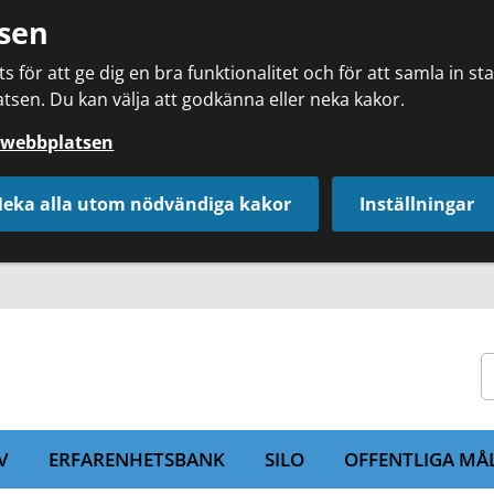
sen
 för att ge dig en bra funktionalitet och för att samla in s
tsen. Du kan välja att godkänna eller neka kakor.
å webbplatsen
eka alla utom nödvändiga kakor
Inställningar
V
ERFARENHETSBANK
SILO
OFFENTLIGA MÅ