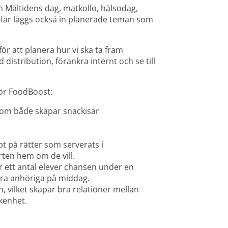
m Måltidens dag, matkollo, hälsodag, 
Här läggs också in planerade teman som 
ör att planera hur vi ska ta fram 
istribution, förankra internt och se till 
för FoodBoost:
som både skapar snackisar 
t på rätter som serverats i 
rten hem om de vill.
ett antal elever chansen under en 
ära anhöriga på middag.
n, vilket skapar bra relationer mellan 
ikenhet.