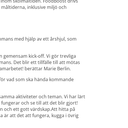
inom skolmåltiden. FoodBoost drivs 
ltiderna, inklusive miljö och 
mans med hjälp av ett årshjul, som 
 gemensam kick-off. Vi gör trevliga 
. Det blir ett tillfälle till att mötas 
samarbetet! berättar Marie Berlin.
a för vad som ska hända kommande 
amma aktiviteter och teman. Vi har lärt 
ungerar och se till att det blir gjort! 
och ett gott värdskap.Att hitta på 
 är att det att fungera, kugga i övrig 