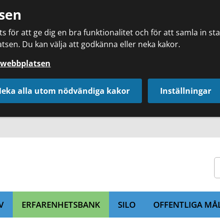
sen
 för att ge dig en bra funktionalitet och för att samla in s
tsen. Du kan välja att godkänna eller neka kakor.
å webbplatsen
eka alla utom nödvändiga kakor
Inställningar
V
ERFARENHETSBANK
SILO
OFFENTLIGA MÅ