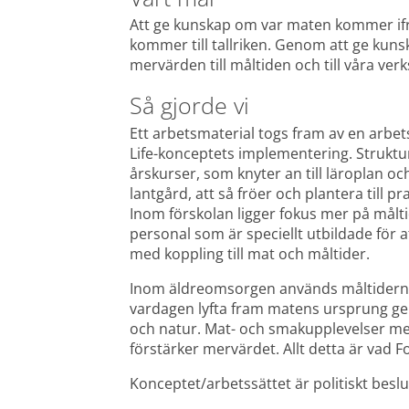
Att ge kunskap om var maten kommer ifr
kommer till tallriken. Genom att ge kun
mervärden till måltiden och till våra v
Så gjorde vi
Ett arbetsmaterial togs fram av en arbet
Life-konceptets implementering. Struktur
årskurser, som knyter an till läroplan oc
lantgård, att så fröer och plantera till p
Inom förskolan ligger fokus mer på målt
personal som är speciellt utbildade för 
med koppling till mat och måltider.
Inom äldreomsorgen används måltiderna s
vardagen lyfta fram matens ursprung gen
och natur. Mat- och smakupplevelser med
förstärker mervärdet. Allt detta är vad F
Konceptet/arbetssättet är politiskt beslu