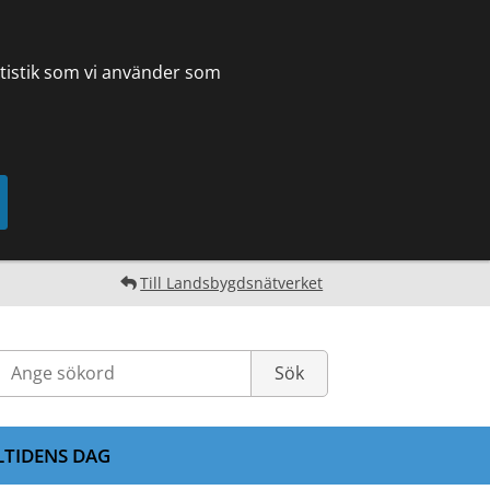
tatistik som vi använder som
Till Landsbygdsnätverket
LTIDENS DAG