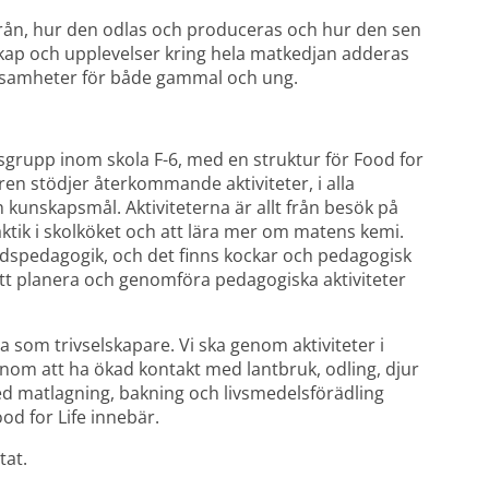
ån, hur den odlas och produceras och hur den sen 
skap och upplevelser kring hela matkedjan adderas 
erksamheter för både gammal och ung.
sgrupp inom skola F-6, med en struktur för Food for 
en stödjer återkommande aktiviteter, i alla 
h kunskapsmål. Aktiviteterna är allt från besök på 
raktik i skolköket och att lära mer om matens kemi. 
idspedagogik, och det finns kockar och pedagogisk 
att planera och genomföra pedagogiska aktiviteter 
om trivselskapare. Vi ska genom aktiviteter i 
om att ha ökad kontakt med lantbruk, odling, djur 
 matlagning, bakning och livsmedelsförädling 
ood for Life innebär.
tat.