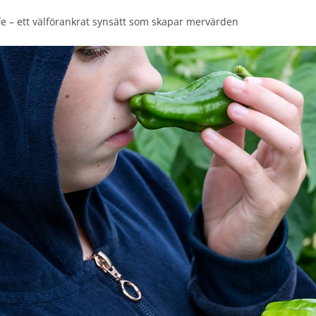
ife – ett välförankrat synsätt som skapar mervärden