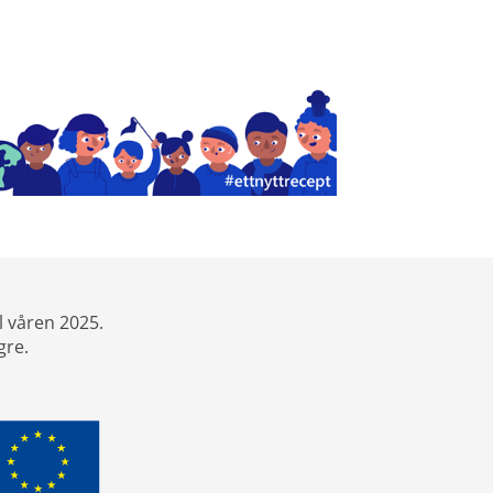
l våren 2025.
gre.