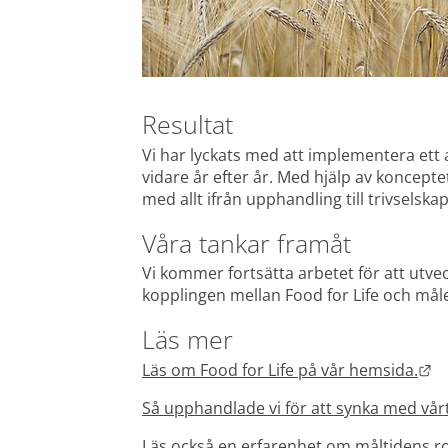
Resultat
Vi har lyckats med att implementera ett
vidare år efter år. Med hjälp av konceptet
med allt ifrån upphandling till trivsels
Våra tankar framåt
Vi kommer fortsätta arbetet för att utveck
kopplingen mellan Food for Life och mål
Läs mer
Lä
Läs om Food for Life på vår hemsida.
Så upphandlade vi för att synka med vårt
Läs också en 
erfarenhet om måltidens ro