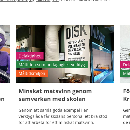
Delaktighet
Måltiden som pedagogiskt verktyg
Del
Måltidsmiljön
Mål
Minskat matsvinn genom
Fö
en
samverkan med skolan
Kr
Genom att samla goda exempel i en
Gen
a
verktygslåda får skolans personal ett bra stöd
mat
för att arbeta för ett minskat matsvinn.
de 