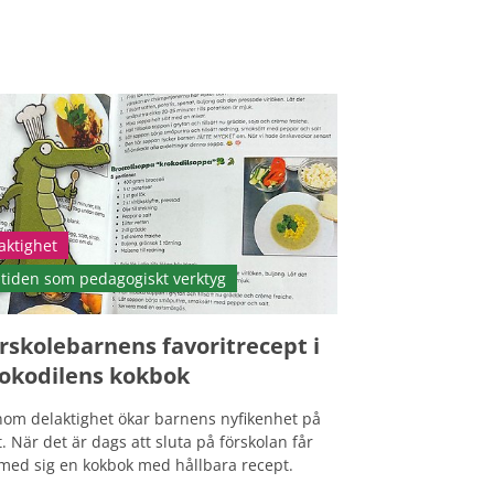
aktighet
tiden som pedagogiskt verktyg
rskolebarnens favoritrecept i
okodilens kokbok
om delaktighet ökar barnens nyfikenhet på
. När det är dags att sluta på förskolan får
med sig en kokbok med hållbara recept.