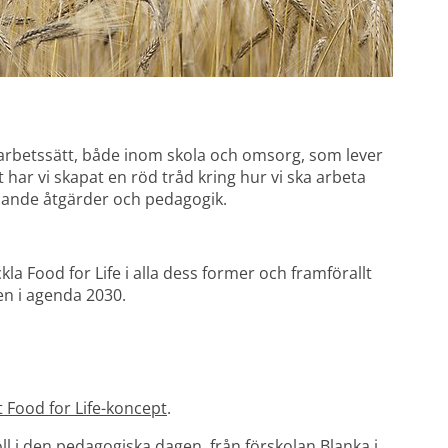
 arbetssätt, både inom skola och omsorg, som lever 
 har vi skapat en röd tråd kring hur vi ska arbeta 
kapande åtgärder och pedagogik.
la Food for Life i alla dess former och framförallt 
en i agenda 2030.
nk till annan webbplats.
 Food for Life-koncept
.
ll i den pedagogiska dagen
, från förskolan Blanka i 