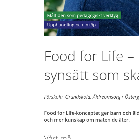
Måltiden som pedagogiskt verktyg
Upphandling och inköp
Food for Life – 
synsätt som s
Förskola, Grundskola, Äldreomsorg 
• 
Österg
Food for Life-konceptet ger barn och äl
och mer kunskap om maten de äter.
Vårt mål