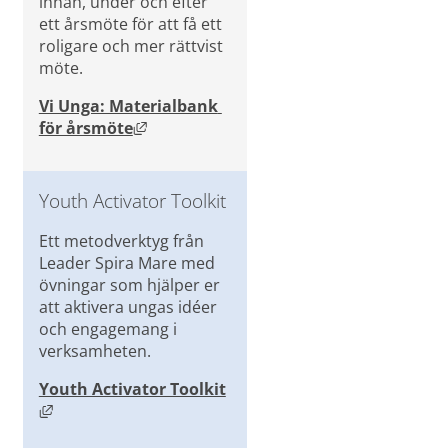
innan, under och efter 
ett årsmöte för att få ett 
roligare och mer rättvist 
möte.
Vi Unga: Materialbank 
Länk till annan webbplats, öppnas i n
för årsmöte
Youth Activator Toolkit
Ett metodverktyg från 
Leader Spira Mare med 
övningar som hjälper er 
att aktivera ungas idéer 
och engagemang i 
verksamheten.
Youth Activator Toolkit
Länk till annan webbplats, öppnas i nytt fönster.