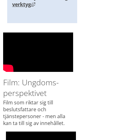
Länk till annan webbplats, öppnas i nytt föns
verktyg
Film: Ungdoms-
perspektivet
Film som riktar sig till 
beslutsfattare och 
tjänstepersoner - men alla 
kan ta till sig av innehållet.