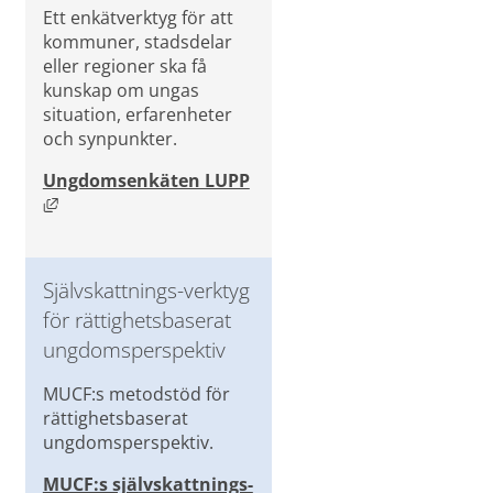
Ett enkätverktyg för att 
kommuner, stadsdelar 
eller regioner ska få 
kunskap om ungas 
situation, erfarenheter 
och synpunkter.
Ungdomsenkäten LUPP
Länk till annan webbplats, öppnas i nytt fönster.
Självskattnings-verktyg 
för rättighetsbaserat 
ungdomsperspektiv
MUCF:s metodstöd för 
rättighetsbaserat 
ungdomsperspektiv.
MUCF:s självskattnings-