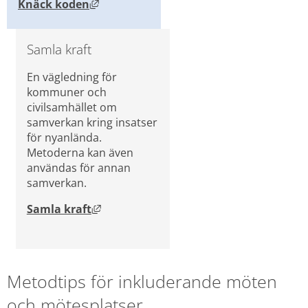
Länk till annan webbplats, öppnas i ny
Knäck koden
Samla kraft
En vägledning för 
kommuner och 
civilsamhället om 
samverkan kring insatser 
för nyanlända. 
Metoderna kan även 
användas för annan 
samverkan.
Länk till annan webbplats, öppnas i n
Samla kraft
Metodtips för inkluderande möten 
och mötesplatser