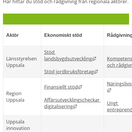
Här hittar du stöd och rådgivning från regionala aktörer.
Aktör
Ekonomiskt stöd
Rådgivnin
Stöd 
Länk till annan 
Länsstyrelsen 
landsbygdsutveckling
Kompetensu
Uppsala
och rådgiv
Länk till annan
Stöd jordbruksföretag
Näringslivs
Länk till annan webbpla
Finansiellt stöd
Länk till
Region 
Uppsala
Affärsutvecklingscheckar 
Ungt 
Länk till annan webbplats
digitalisering
entrepren
Uppsala 
innovation 