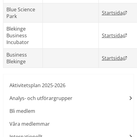
Blue Science 
Länk
Startsida
Park
Blekinge 
Länk
Business 
Startsida
Incubator
Business 
Länk
Startsida
Blekinge
Aktivitetsplan 2025-2026
Analys- och utförargrupper
Bli medlem
Våra medlemmar
Internationellt