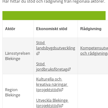
Här hittar du stöd och rådgivning från regionala aktörer.
Aktör
Ekonomiskt stöd
Rådgivning
Stöd 
landsbygdsutveckling
Kompetensutvec
Länk till annan webbplats, öppnas i ny
Länsstyrelsen 
och rådgivning
Blekinge
Stöd 
Länk till annan webbp
jordbruksföretag
Kulturella och 
kreativa näringar 
Länk till annan webbplats
Region 
(projektstöd)
Blekinge
Utveckla Blekinge 
Länk till annan webbplats
(projektstöd)