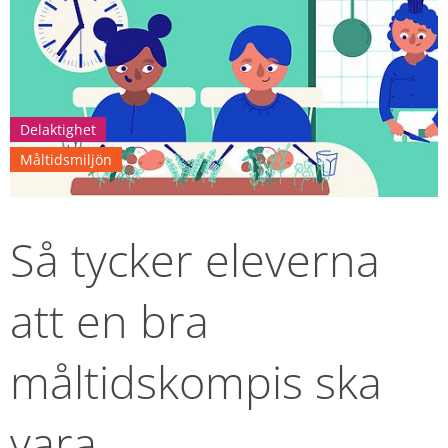
Delaktighet
Måltidsmiljön
Så tycker eleverna 
att en bra 
måltidskompis ska 
vara