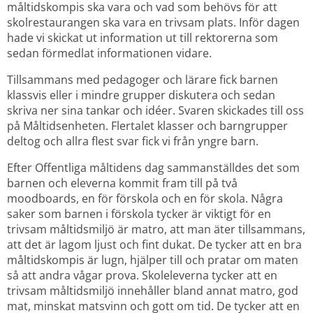
måltidskompis ska vara och vad som behövs för att 
skolrestaurangen ska vara en trivsam plats. Inför dagen 
hade vi skickat ut information ut till rektorerna som 
sedan förmedlat informationen vidare.
Tillsammans med pedagoger och lärare fick barnen 
klassvis eller i mindre grupper diskutera och sedan 
skriva ner sina tankar och idéer. Svaren skickades till oss 
på Måltidsenheten. Flertalet klasser och barngrupper 
deltog och allra flest svar fick vi från yngre barn.
Efter Offentliga måltidens dag sammanställdes det som 
barnen och eleverna kommit fram till på två 
moodboards, en för förskola och en för skola. Några 
saker som barnen i förskola tycker är viktigt för en 
trivsam måltidsmiljö är matro, att man äter tillsammans, 
att det är lagom ljust och fint dukat. De tycker att en bra 
måltidskompis är lugn, hjälper till och pratar om maten 
så att andra vågar prova. Skoleleverna tycker att en 
trivsam måltidsmiljö innehåller bland annat matro, god 
mat, minskat matsvinn och gott om tid. De tycker att en 