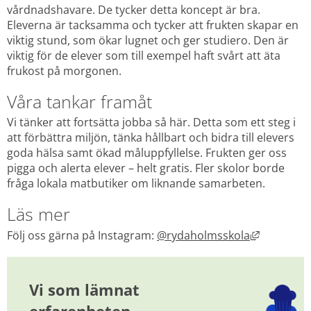
vårdnadshavare. De tycker detta koncept är bra. 
Eleverna är tacksamma och tycker att frukten skapar en 
viktig stund, som ökar lugnet och ger studiero. Den är 
viktig för de elever som till exempel haft svårt att äta 
frukost på morgonen.
Våra tankar framåt
Vi tänker att fortsätta jobba så här. Detta som ett steg i 
att förbättra miljön, tänka hållbart och bidra till elevers 
goda hälsa samt ökad måluppfyllelse. Frukten ger oss 
pigga och alerta elever – helt gratis. Fler skolor borde 
fråga lokala matbutiker om liknande samarbeten.
Läs mer
Länk till 
Följ oss gärna på Instagram: 
@rydaholmsskola
Vi som lämnat 