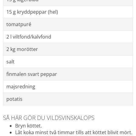
15 g kryddpeppar (hel)
tomatpuré
2 l viltfond/kalvfond
2 kg morötter
salt
finmalen svart peppar
majsredning
potatis
SÅ HÄR GÖR DU VILDSVINSKALOPS
Bryn köttet.
Låt koka minst två timmar tills att köttet blivit mört.