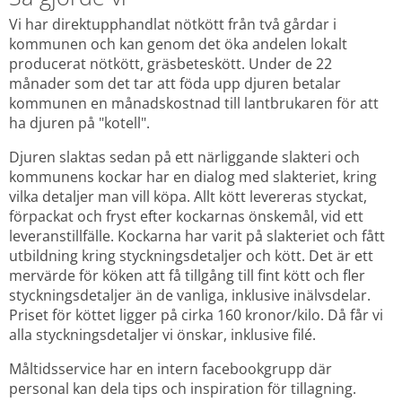
Vi har direktupphandlat nötkött från två gårdar i 
kommunen och kan genom det öka andelen lokalt 
producerat nötkött, gräsbeteskött. Under de 22 
månader som det tar att föda upp djuren betalar 
kommunen en månadskostnad till lantbrukaren för att 
ha djuren på "kotell".
Djuren slaktas sedan på ett närliggande slakteri och 
kommunens kockar har en dialog med slakteriet, kring 
vilka detaljer man vill köpa. Allt kött levereras styckat, 
förpackat och fryst efter kockarnas önskemål, vid ett 
leveranstillfälle. Kockarna har varit på slakteriet och fått 
utbildning kring styckningsdetaljer och kött. Det är ett 
mervärde för köken att få tillgång till fint kött och fler 
styckningsdetaljer än de vanliga, inklusive inälvsdelar. 
Priset för köttet ligger på cirka 160 kronor/kilo. Då får vi 
alla styckningsdetaljer vi önskar, inklusive filé.
Måltidsservice har en intern facebookgrupp där 
personal kan dela tips och inspiration för tillagning.