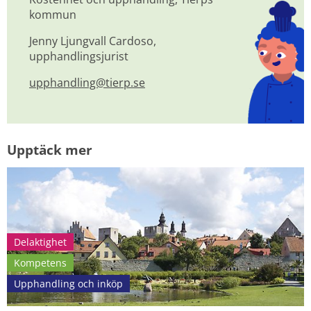
kommun
Jenny Ljungvall Cardoso, 
upphandlingsjurist
upphandling@tierp.se
Upptäck mer
Delaktighet
Kompetens
Upphandling och inköp