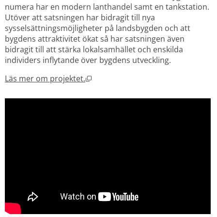
numera har en modern lanthandel samt en tankstation. 
Utöver att satsningen har bidragit till nya 
sysselsättningsmöjligheter på landsbygden och att 
bygdens attraktivitet ökat så har satsningen även 
bidragit till att stärka lokalsamhället och enskilda 
individers inflytande över bygdens utveckling.
Öppnas i nytt fönster.
Läs mer om projektet.