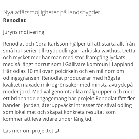
Nya affärsmöjligheter på landsbygder
Renodlat
Juryns motivering:
Renodlat och Cora Karlsson hjälper till att starta allt från 
små hönserier till kryddodlingar i arktiska växthus. Detta 
och mycket mer har man med stor framgång lyckats 
med så långt norrut som i Gällivare kommun i Lappland! 
Här odlas 10 mil ovan polcirkeln och en mil norr om 
odlingsgränsen. Renodlat producerar med högsta 
kvalitet maxade mikrogrönsaker med minsta avtryck på 
moder jord. Med väl genomtänkta målgrupper och med 
ett brinnande engagemang har projekt Renodlat fått fler 
händer i jorden, återuppväckt intresset för såväl odling 
som lokal mat och skapat konkreta resultat som 
kommer att leva vidare under lång tid.
Öppnas i nytt fönster.
Läs mer om projektet.