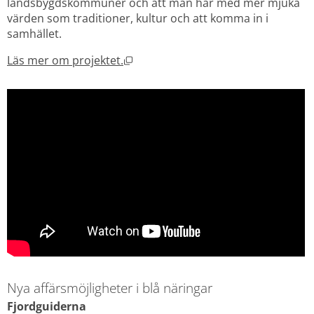
landsbygdskommuner och att man har med mer mjuka 
värden som traditioner, kultur och att komma in i 
samhället.
Öppnas i nytt fönster.
Läs mer om projektet.
Nya affärsmöjligheter i blå näringar
Fjordguiderna