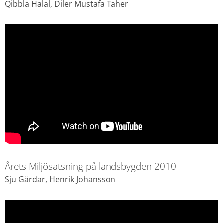
Qibbla Halal, Diler Mustafa Taher
Årets Miljösatsning på landsbygden 2010
Sju Gårdar, Henrik Johansson