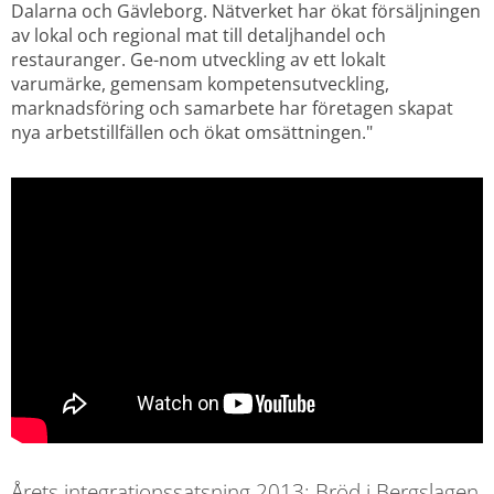
Dalarna och Gävleborg. Nätverket har ökat försäljningen 
av lokal och regional mat till detaljhandel och 
restauranger. Ge-nom utveckling av ett lokalt 
varumärke, gemensam kompetensutveckling, 
marknadsföring och samarbete har företagen skapat 
nya arbetstillfällen och ökat omsättningen."
Årets integrationssatsning 2013: Bröd i Bergslagen