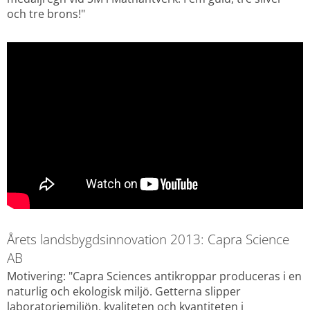
och tre brons!"
Årets landsbygdsinnovation 2013: Capra Science 
AB
Motivering: "Capra Sciences antikroppar produceras i en 
naturlig och ekologisk miljö. Getterna slipper 
laboratoriemiljön, kvaliteten och kvantiteten i 