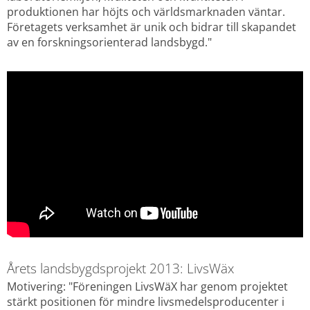
produktionen har höjts och världsmarknaden väntar. 
Företagets verksamhet är unik och bidrar till skapandet 
av en forskningsorienterad landsbygd."
Årets landsbygdsprojekt 2013: LivsWäx
Motivering: "Föreningen LivsWäX har genom projektet 
stärkt positionen för mindre livsmedelsproducenter i 