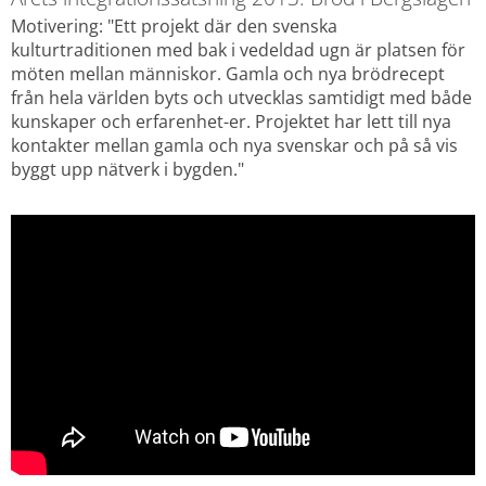
Motivering: "Ett projekt där den svenska 
kulturtraditionen med bak i vedeldad ugn är platsen för 
möten mellan människor. Gamla och nya brödrecept 
från hela världen byts och utvecklas samtidigt med både 
kunskaper och erfarenhet-er. Projektet har lett till nya 
kontakter mellan gamla och nya svenskar och på så vis 
byggt upp nätverk i bygden."