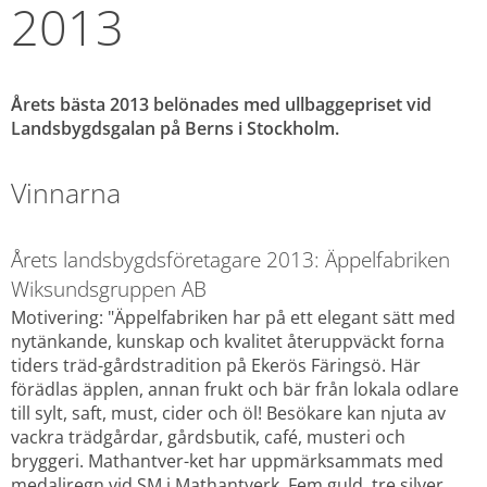
2013
Årets bästa 2013 belönades med ullbaggepriset vid 
Landsbygdsgalan på Berns i Stockholm.
Vinnarna
Årets landsbygdsföretagare 2013: Äppelfabriken 
Wiksundsgruppen AB
Motivering: "Äppelfabriken har på ett elegant sätt med 
nytänkande, kunskap och kvalitet återuppväckt forna 
tiders träd-gårdstradition på Ekerös Färingsö. Här 
förädlas äpplen, annan frukt och bär från lokala odlare 
till sylt, saft, must, cider och öl! Besökare kan njuta av 
vackra trädgårdar, gårdsbutik, café, musteri och 
bryggeri. Mathantver-ket har uppmärksammats med 
medaljregn vid SM i Mathantverk. Fem guld, tre silver 