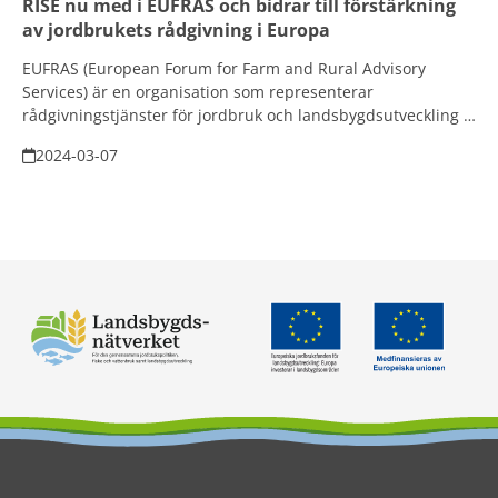
RISE nu med i EUFRAS och bidrar till förstärkning
av jordbrukets rådgivning i Europa
EUFRAS (European Forum for Farm and Rural Advisory
Services) är en organisation som representerar
rådgivningstjänster för jordbruk och landsbygdsutveckling i
Europa. Här finns 53 medlemmar som representerar 30 EU-
2024-03-07
länder. Syftet är att främja kunskapsutbyte och samarbete
mellan medlemmarna för att stärka rådgivningens roll och
effektivitet. Med är Research Institutes of Sweden, RISE. Eva
Salomon du är kontaktperson och projektkoordinator vid
Kunskapsnav animalieproduktion, vad fick er att gå med?