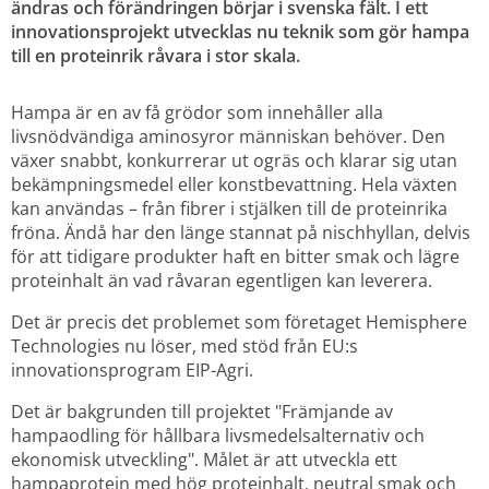
ändras och förändringen börjar i svenska fält. I ett 
innovationsprojekt utvecklas nu teknik som gör hampa 
till en proteinrik råvara i stor skala.
Hampa är en av få grödor som innehåller alla 
livsnödvändiga aminosyror människan behöver. Den 
växer snabbt, konkurrerar ut ogräs och klarar sig utan 
bekämpningsmedel eller konstbevattning. Hela växten 
kan användas – från fibrer i stjälken till de proteinrika 
fröna. Ändå har den länge stannat på nischhyllan, delvis 
för att tidigare produkter haft en bitter smak och lägre 
proteinhalt än vad råvaran egentligen kan leverera.
Det är precis det problemet som företaget Hemisphere 
Technologies nu löser, med stöd från EU:s 
innovationsprogram EIP-Agri.
Det är bakgrunden till projektet "Främjande av 
hampaodling för hållbara livsmedelsalternativ och 
ekonomisk utveckling". Målet är att utveckla ett 
hampaprotein med hög proteinhalt, neutral smak och 