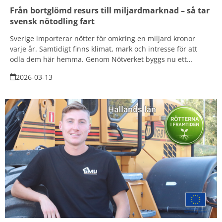
Från bortglömd resurs till miljardmarknad – så tar
svensk nötodling fart
Sverige importerar nötter för omkring en miljard kronor
varje år. Samtidigt finns klimat, mark och intresse för att
odla dem här hemma. Genom Nötverket byggs nu ett
kunskapsnav som ska göra nötter till en självklar del av det
2026-03-13
svenska matlandskapet.