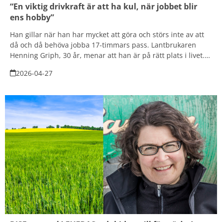
“En viktig drivkraft är att ha kul, när jobbet blir
ens hobby”
Han gillar när han har mycket att göra och störs inte av att
då och då behöva jobba 17-timmars pass. Lantbrukaren
Henning Griph, 30 år, menar att han är på rätt plats i livet.
Belöningen för det hårda arbetet är när allt klaffar och han
2026-04-27
kan njuta av solnedgången samtidigt som han kör
skördetröskan över åkrarna.