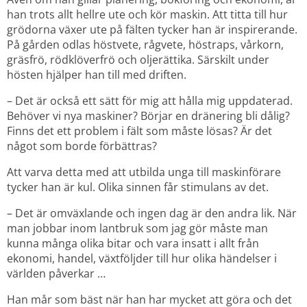
han trots allt hellre ute och kör maskin. Att titta till hur 
grödorna växer ute på fälten tycker han är inspirerande. 
På gården odlas höstvete, rågvete, höstraps, vårkorn, 
gräsfrö, rödklöverfrö och oljerättika. Särskilt under 
hösten hjälper han till med driften.
– Det är också ett sätt för mig att hålla mig uppdaterad. 
Behöver vi nya maskiner? Börjar en dränering bli dålig? 
Finns det ett problem i fält som måste lösas? Är det 
något som borde förbättras?
Att varva detta med att utbilda unga till maskinförare 
tycker han är kul. Olika sinnen får stimulans av det.
– Det är omväxlande och ingen dag är den andra lik. När 
man jobbar inom lantbruk som jag gör måste man 
kunna många olika bitar och vara insatt i allt från 
ekonomi, handel, växtföljder till hur olika händelser i 
världen påverkar …
Han mår som bäst när han har mycket att göra och det 