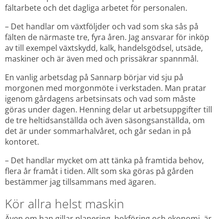
fältarbete och det dagliga arbetet för personalen.
– Det handlar om växtföljder och vad som ska sås på 
fälten de närmaste tre, fyra åren. Jag ansvarar för inköp 
av till exempel växtskydd, kalk, handelsgödsel, utsäde, 
maskiner och är även med och prissäkrar spannmål.
En vanlig arbetsdag på Sannarp börjar vid sju på 
morgonen med morgonmöte i verkstaden. Man pratar 
igenom gårdagens arbetsinsats och vad som måste 
göras under dagen. Henning delar ut arbetsuppgifter till 
de tre heltidsanställda och även säsongsanställda, om 
det är under sommarhalvåret, och går sedan in på 
kontoret.
– Det handlar mycket om att tänka på framtida behov, 
flera år framåt i tiden. Allt som ska göras på gården 
bestämmer jag tillsammans med ägaren.
Kör allra helst maskin
Även om han gillar planering, bokföring och ekonomi, är 