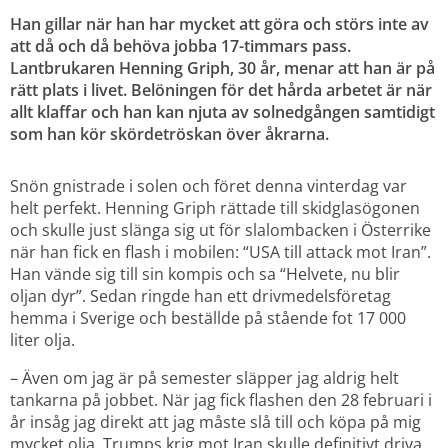
Han gillar när han har mycket att göra och störs inte av 
att då och då behöva jobba 17-timmars pass. 
Lantbrukaren Henning Griph, 30 år, menar att han är på 
rätt plats i livet. Belöningen för det hårda arbetet är när 
allt klaffar och han kan njuta av solnedgången samtidigt 
som han kör skördetröskan över åkrarna.
Snön gnistrade i solen och föret denna vinterdag var 
helt perfekt. Henning Griph rättade till skidglasögonen 
och skulle just slänga sig ut för slalombacken i Österrike 
när han fick en flash i mobilen: “USA till attack mot Iran”. 
Han vände sig till sin kompis och sa “Helvete, nu blir 
oljan dyr”. Sedan ringde han ett drivmedelsföretag 
hemma i Sverige och beställde på stående fot 17 000 
liter olja.
– Även om jag är på semester släpper jag aldrig helt 
tankarna på jobbet. När jag fick flashen den 28 februari i 
år insåg jag direkt att jag måste slå till och köpa på mig 
mycket olja. Trumps krig mot Iran skulle definitivt driva 