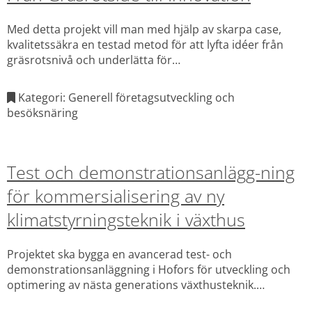
Med detta projekt vill man med hjälp av skarpa case,
kvalitetssäkra en testad metod för att lyfta idéer från
gräsrotsnivå och underlätta för
lantbrukaren/idébäraren att komma vidare i idé-
utvecklingsprocessen.
Kategori: Generell företagsutveckling och
besöksnäring
Test och demonstrationsanlägg-ning
för kommersialisering av ny
klimatstyrningsteknik i växthus
Projektet ska bygga en avancerad test- och
demonstrationsanläggning i Hofors för utveckling och
optimering av nästa generations växthusteknik.
Anläggningen möjliggör simuleringar, praktiska tester