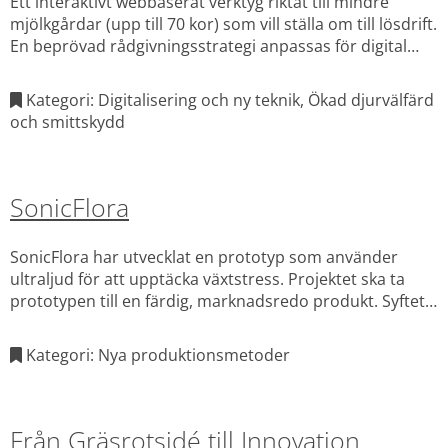
Ett interaktivt webbaserat verktyg riktat till mindre
mjölkgårdar (upp till 70 kor) som vill ställa om till lösdrift.
En beprövad rådgivningsstrategi anpassas för digital
användning, med betoning på gårdens egna
förutsättningar och stegvisa investeringar.
Kategori: Digitalisering och ny teknik, Ökad djurvälfärd
och smittskydd
SonicFlora
SonicFlora har utvecklat en prototyp som använder
ultraljud för att upptäcka växtstress. Projektet ska ta
prototypen till en färdig, marknadsredo produkt. Syftet
är att ge odlare ett verktyg för att proaktivt övervaka
växthälsa och tidigt identifiera stressfaktorer som
Kategori: Nya produktionsmetoder
vattenbrist, skadedjursangrepp och infektioner för att
skydda både kvalitet och lönsamhet.
Från Gräsrotsidé till Innovation