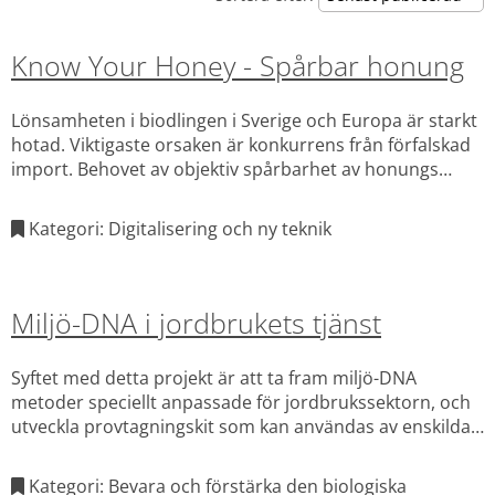
Know Your Honey - Spårbar honung
Lönsamheten i biodlingen i Sverige och Europa är starkt
hotad. Viktigaste orsaken är konkurrens från förfalskad
import. Behovet av objektiv spårbarhet av honungs
äkthet och ursprung är erkänt av alla aktörer.
Honungsanalyser har inte kunnat stoppa fusket.
Kategori: Digitalisering och ny teknik
Miljö-DNA i jordbrukets tjänst
Syftet med detta projekt är att ta fram miljö-DNA
metoder speciellt anpassade för jordbrukssektorn, och
utveckla provtagningskit som kan användas av enskilda
lantbrukare, jordbruksföretag eller myndigheter och ha
flera olika tillämpningar.
Kategori: Bevara och förstärka den biologiska