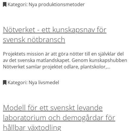
och kundanpassningar som ska stärka energieffektivitet,
Kategori: Nya produktionsmetoder
klimatstyrning och hållbarhet i olika växthusmiljöer.
Nötverket - ett kunskapsnav för
svensk nötbransch
Projektets mission är att göra nötter till en självklar del
av det svenska matlandskapet. Genom kunskapshubben
Nötverket samlar projektet odlare, plantskolor,
rådgivare, forskare och förädlare för att utveckla
testbäddar, odlingssystem och affärsmodeller som
Kategori: Nya livsmedel
möjliggör kommersiell svensk nötproduktion.
Modell för ett svenskt levande
laboratorium och demogårdar för
hållbar växtodling