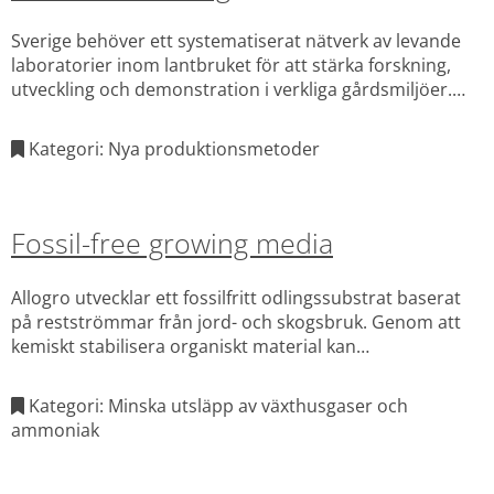
Sverige behöver ett systematiserat nätverk av levande
laboratorier inom lantbruket för att stärka forskning,
utveckling och demonstration i verkliga gårdsmiljöer.
Genom samarbete mellan Agtech Sweden, Odling i
Balans och flera branschaktörer ska projektet utveckla
Kategori: Nya produktionsmetoder
en modell för ett nationellt nätverk av gårdar för hållbar
växtodling.
Fossil-free growing media
Allogro utvecklar ett fossilfritt odlingssubstrat baserat
på restströmmar från jord- och skogsbruk. Genom att
kemiskt stabilisera organiskt material kan
nedbrytningen bromsas och ersätta torv som
strukturbärare. Metoden kan minska behovet av näring
Kategori: Minska utsläpp av växthusgaser och
och bevattning och bidra till torvfri odling i större skala.
ammoniak