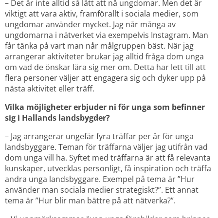
– Det är inte alltid så lätt att nå ungdomar. Men det är 
viktigt att vara aktiv, framförallt i sociala medier, som 
ungdomar använder mycket. Jag når många av 
ungdomarna i nätverket via exempelvis Instagram. Man 
får tänka på vart man når målgruppen bäst. När jag 
arrangerar aktiviteter brukar jag alltid fråga dom unga 
om vad de önskar lära sig mer om. Detta har lett till att 
flera personer väljer att engagera sig och dyker upp på 
nästa aktivitet eller träff.
Vilka möjligheter erbjuder ni för unga som befinner 
sig i Hallands landsbygder?
– Jag arrangerar ungefär fyra träffar per år för unga 
landsbyggare. Teman för träffarna väljer jag utifrån vad 
dom unga vill ha. Syftet med träffarna är att få relevanta 
kunskaper, utvecklas personligt, få inspiration och träffa 
andra unga landsbyggare. Exempel på tema är ”Hur 
använder man sociala medier strategiskt?”. Ett annat 
tema är ”Hur blir man bättre på att nätverka?”.