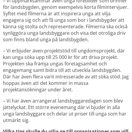
– Vi uppmärksammar även unga förebilder som brinner 
för landsbygden, genom exempelvis korta filmintervjuer. 
Syftet med filmerna är att inspirera unga att vilja 
engagera sig och att få unga som bor i landsbygder att 
känna sig stolta och representerade. Filmerna ska också 
synliggöra unga landsbyggare och visa det otroliga driv 
som finns bland unga på landsbygden.
– Vi erbjuder även projektstöd till ungdomsprojekt, där 
kan unga söka upp till 25 000 kr för att driva projekt. 
Projekten ska främja ungas företagsamhet och 
engagemang samt bidra till att utveckla landsbygden. 
Där har även flera varit intresserade av att söka stöd. Jag 
hoppas även att det kommer in massa 
projektansökningar under året.
– Vi har även arrangerat landsbyggaredagen som blev 
jättelyckat. Ett större evenemang där vi bjuder in alla 
unga landsbyggare och delar ut priser till unga som har 
utmärkt sig.
Vilka tips skulle du vilja ge till organisationer som vill 