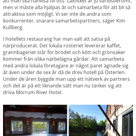
att man ska hänvisa till oss. Laxfisket är ju världsberömt, 
men vi måste alla hjälpas åt och samarbeta för att bli så 
attraktiva som möjligt. Vi ser inte de andra som 
konkurrenter, snarare samarbetspartners, säger Kim 
Kullberg.
I hotellets restaurang har man valt att satsa på 
närproducerat. Det lokala rosteriet levererar kaffet, 
grannbageriet står för brödet och kött och grönsaker 
kommer från olika närbelägna gårdar. Att samarbeta 
med andra lokala företagare är något paret ägnade sig 
åt även under de sex år då de drev hotell på Österlen. 
Under de åren byggde man upp ett nätverk av partners 
och det är på ett liknande sätt man nu tänker sig att 
driva Mörrum River Hotel.