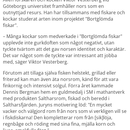
Göteborgs universitet framhåller nors som en 
outnyttjad resurs. Han har tillsammans med fiskare och 
kockar studerat arten inom projektet "Bortglömda 
fiskar".
– Många kockar som medverkade i "Bortglömda fiskar" 
upplevde inte gurkdoften som något negativt, utan 
tyckte tvärtom att det gav norsen identitet och karaktär. 
Det var något som de tyckte var intressant att jobba 
med, säger Viktor Vesterberg.
Förutom att tillaga själva fisken helstekt, grillad eller 
friterad kan man även äta norsrom, känd för att vara 
finkornig och intensivt solgul. Förra året kammade 
Dennis Bergman hem en guldmedalj i SM i mathantverk 
med produkten Saltharsrom, fiskad och beredd i 
Saltharsfjärden. Juryns motivering löd: "En mycket 
vacker och välgjord rom från nors som vi verkligen vill se 
i fiskdiskarna! Den kompletterar rom från [sik]löja, 
regnbåge och röding med sina fina, mjälla korn och 