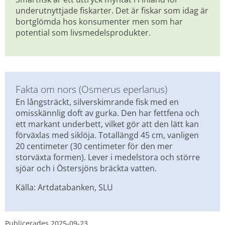
underutnyttjade fiskarter. Det är fiskar som idag är 
bortglömda hos konsumenter men som har 
potential som livsmedelsprodukter.
Fakta om nors (Osmerus eperlanus)
En långsträckt, silverskimrande fisk med en 
omisskännlig doft av gurka. Den har fettfena och 
ett markant underbett, vilket gör att den lätt kan 
förväxlas med siklöja. Totallängd 45 cm, vanligen 
20 centimeter (30 centimeter för den mer 
storväxta formen). Lever i medelstora och större 
sjöar och i Östersjöns bräckta vatten.
Källa: Artdatabanken, SLU
Publicerades 
2025-09-23