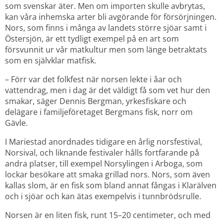
som svenskar äter. Men om importen skulle avbrytas, 
kan våra inhemska arter bli avgörande för försörjningen. 
Nors, som finns i många av landets större sjöar samt i 
Östersjön, är ett tydligt exempel på en art som 
försvunnit ur vår matkultur men som länge betraktats 
som en självklar matfisk.
– Förr var det folkfest när norsen lekte i åar och 
vattendrag, men i dag är det väldigt få som vet hur den 
smakar, säger Dennis Bergman, yrkesfiskare och 
delägare i familjeföretaget Bergmans fisk, norr om 
Gävle.
I Mariestad anordnades tidigare en årlig norsfestival, 
Norsival, och liknande festivaler hålls fortfarande på 
andra platser, till exempel Norsylingen i Arboga, som 
lockar besökare att smaka grillad nors. Nors, som även 
kallas slom, är en fisk som bland annat fångas i Klarälven 
och i sjöar och kan ätas exempelvis i tunnbrödsrulle.
Norsen är en liten fisk, runt 15–20 centimeter, och med 