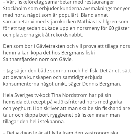
– Vårt fiskeföretag samarbetar med restauranger i 
Stockholm som erbjuder kunderna avsmakningsmenyer 
med nors, något som är populärt. Bland annat 
samarbetar vi med stjärnkocken Mathias Dahlgren som 
för ett tag sedan dukade upp en norsmeny för 60 gäster 
och platserna gick åt rekordsnabbt.
Den som bor i Gävletrakten och vill prova att tillaga nors 
hemma kan köpa det hos Bergmans fisk i 
Saltharsfjärden norr om Gävle.
– Jag säljer den både som rom och hel fisk. Det är ett sätt 
att bevara kunskapen och samtidigt erbjuda 
konsumenterna något unikt, säger Dennis Bergman.
Hela Sveriges tv-kock Tina Nordström har på sin 
hemsida ett recept på vitlöksfriterad nors med gurka 
och yoghurt. Hon skriver att man ska be sin fiskhandlare 
ta ur och klippa bort ryggbenet på fisken innan man 
tillagar den hel i stekpanna.
– Det viktigaste är att lyfta fram den gastronomiska 