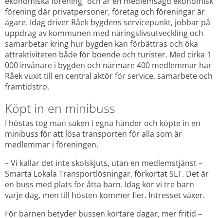
ekonomiska förening” och är en medlemsägd ekonomisk 
förening där privatpersoner, företag och föreningar är 
ägare. Idag driver Råek bygdens servicepunkt, jobbar på 
uppdrag av kommunen med näringslivsutveckling och 
samarbetar kring hur bygden kan förbättras och öka 
attraktiviteten både för boende och turister. Med cirka 1 
000 invånare i bygden och närmare 400 medlemmar har 
Råek vuxit till en central aktör för service, samarbete och 
framtidstro.
Köpt in en minibuss
I höstas tog man saken i egna händer och köpte in en 
minibuss för att lösa transporten för alla som är 
medlemmar i föreningen.
– Vi kallar det inte skolskjuts, utan en medlemstjänst – 
Smarta Lokala Transportlösningar, förkortat SLT. Det är 
en buss med plats för åtta barn. Idag kör vi tre barn 
varje dag, men till hösten kommer fler. Intresset växer.
För barnen betyder bussen kortare dagar, mer fritid – 