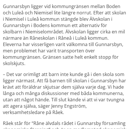
Gunnarsbyn ligger vid kommungränsen mellan Boden 
och Luleå och Niemisel lite längre norrut. Efter att skolan 
i Niemisel i Luleå kommun stängde blev Älvskolan i 
Gunnarsbyn i Bodens kommun ett alternativ för 
skolbarn i Niemiselområdet. Älvskolan ligger cirka en mil 
närmare än Råneskolan i Råneå i Luleå kommun. 
Eleverna har visserligen varit välkomna till Gunnarsbyn, 
men problemet har varit transporten över 
kommungränsen. Gränsen satte helt enkelt stopp för 
skolskjuts.
– Det var orimligt att barn inte kunde gå i den skola som 
ligger närmast. Att få barnen till skolan i Gunnarsbyn har 
krävt att föräldrar skjutsar dem själva varje dag. Vi hade 
långa och många diskussioner med båda kommunerna, 
utan att något hände. Till slut kände vi att vi var tvungna 
att agera själva, säger Jenny Engström, 
verksamhetsledare på Råek.
Råek står för “Råne älvdals rådet i Gunnarsby församling 