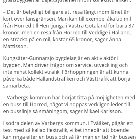
gränsbygden är biljettsystemen inom kollektivtrafiken.
– Det är betydligt billigare att resa långt inom länet än 
kort över länsgränsen. Man kan till exempel åka tio mil 
från Horred till Herrljunga i Västra Götaland för bara 37 
kronor, men en resa från Horred till Veddige i Halland, 
en sträcka på en mil, kostar 65 kronor, säger Anna 
Mattisson.
Kungsäter-Gunnarsjö bygdelag är en aktiv aktör i 
bygden. Man driver frågor om service, utveckling och 
inte minst kollektivtrafik. Förhoppningen är att kunna 
påverka både Hallandstrafiken och Västtrafik att börja 
samarbeta.
– Varbergs kommun har börjat titta på möjligheten med 
en buss till Horred, något vi hoppas verkligen leder till 
en busslinje så småningom, säger Mikael Karlsson.
I södra delen av Varbergs kommun, i Tvååker, pågår ett 
test med så kallad flextrafik, vilket innebär att boende 
kan ringa efter en buss och så får man en tid när bussen 