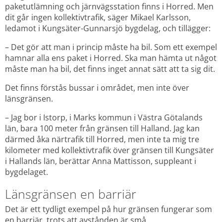
paketutlämning och järnvägsstation finns i Horred. Men 
dit går ingen kollektivtrafik, säger Mikael Karlsson, 
ledamot i Kungsäter-Gunnarsjö bygdelag, och tillägger:
– Det gör att man i princip måste ha bil. Som ett exempel 
hamnar alla ens paket i Horred. Ska man hämta ut något 
måste man ha bil, det finns inget annat sätt att ta sig dit.
Det finns förstås bussar i området, men inte över 
länsgränsen.
– Jag bor i Istorp, i Marks kommun i Västra Götalands 
län, bara 100 meter från gränsen till Halland. Jag kan 
därmed åka närtrafik till Horred, men inte ta mig tre 
kilometer med kollektivtrafik över gränsen till Kungsäter 
i Hallands län, berättar Anna Mattisson, suppleant i 
bygdelaget.
Länsgränsen en barriär
Det är ett tydligt exempel på hur gränsen fungerar som 
en barriär, trots att avstånden är små.