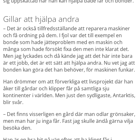
sig uppskattad när han kan hjälpa både får och bönder.
Gillar att hjälpa andra
– Det är också tillfredsställande att reparera maskiner 
och få ordning på dem. I fjol var det till exempel en 
bonde som hade jätteproblem med en maskin och 
många som hade försökt fixa den men inte klarat det. 
Men jag lyckades och då kände jag att det här inte bara 
är ett jobb, det är ett sätt att hjälpa andra. Nu vet jag att 
bonden kan göra det han behöver, för maskinen funkar.
Han drömmer om att förverkliga ett livsprojekt där han 
åker till gårdar och klipper får på samtliga sju 
kontinenter i världen. Men just den sydligaste, Antarktis, 
blir svår.
– Det finns visserligen en gård där man odlar grönsaker, 
men man har ju inga får. Fast jag skulle ändå gärna vilja 
besöka den.
Han är en bra bit på väg efter att ha klippt får i 