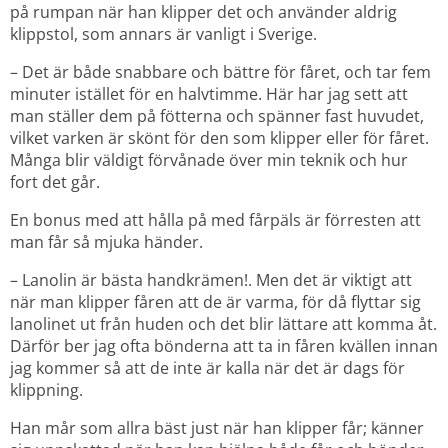
på rumpan när han klipper det och använder aldrig 
klippstol, som annars är vanligt i Sverige.
– Det är både snabbare och bättre för fåret, och tar fem 
minuter istället för en halvtimme. Här har jag sett att 
man ställer dem på fötterna och spänner fast huvudet, 
vilket varken är skönt för den som klipper eller för fåret. 
Många blir väldigt förvånade över min teknik och hur 
fort det går.
En bonus med att hålla på med fårpäls är förresten att 
man får så mjuka händer.
– Lanolin är bästa handkrämen!. Men det är viktigt att 
när man klipper fåren att de är varma, för då flyttar sig 
lanolinet ut från huden och det blir lättare att komma åt. 
Därför ber jag ofta bönderna att ta in fåren kvällen innan 
jag kommer så att de inte är kalla när det är dags för 
klippning.
Han mår som allra bäst just när han klipper får; känner 