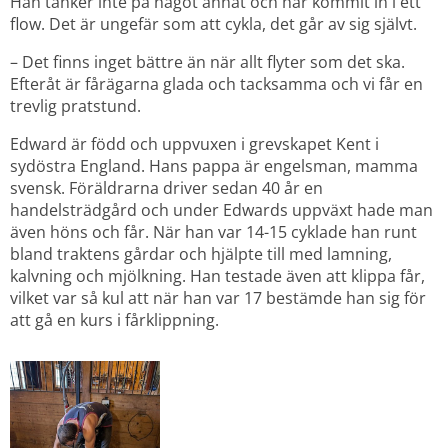
Han tänker inte på något annat och har kommit in i ett 
flow. Det är ungefär som att cykla, det går av sig självt.
– Det finns inget bättre än när allt flyter som det ska. 
Efteråt är fårägarna glada och tacksamma och vi får en 
trevlig pratstund.
Edward är född och uppvuxen i grevskapet Kent i 
sydöstra England. Hans pappa är engelsman, mamma 
svensk. Föräldrarna driver sedan 40 år en 
handelsträdgård och under Edwards uppväxt hade man 
även höns och får. När han var 14-15 cyklade han runt 
bland traktens gårdar och hjälpte till med lamning, 
kalvning och mjölkning. Han testade även att klippa får, 
vilket var så kul att när han var 17 bestämde han sig för 
att gå en kurs i fårklippning.