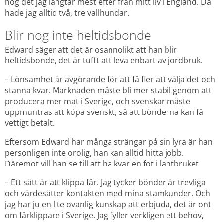
nog det jag längtar mest efter från mitt liv i England. Då 
hade jag alltid två, tre vallhundar.
Blir nog inte heltidsbonde
Edward säger att det är osannolikt att han blir 
heltidsbonde, det är tufft att leva enbart av jordbruk.
– Lönsamhet är avgörande för att få fler att välja det och 
stanna kvar. Marknaden måste bli mer stabil genom att 
producera mer mat i Sverige, och svenskar måste 
uppmuntras att köpa svenskt, så att bönderna kan få 
vettigt betalt.
Eftersom Edward har många strängar på sin lyra är han 
personligen inte orolig, han kan alltid hitta jobb. 
Däremot vill han se till att ha kvar en fot i lantbruket.
– Ett sätt är att klippa får. Jag tycker bönder är trevliga 
och värdesätter kontakten med mina stamkunder. Och 
jag har ju en lite ovanlig kunskap att erbjuda, det är ont 
om fårklippare i Sverige. Jag fyller verkligen ett behov, 