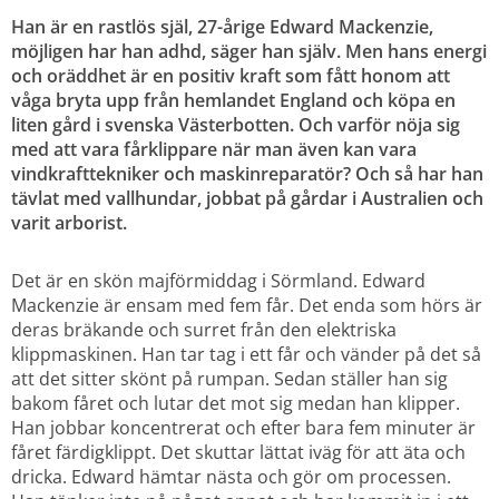
Han är en rastlös själ, 27-årige Edward Mackenzie, 
möjligen har han adhd, säger han själv. Men hans energi 
och oräddhet är en positiv kraft som fått honom att 
våga bryta upp från hemlandet England och köpa en 
liten gård i svenska Västerbotten. Och varför nöja sig 
med att vara fårklippare när man även kan vara 
vindkrafttekniker och maskinreparatör? Och så har han 
tävlat med vallhundar, jobbat på gårdar i Australien och 
varit arborist.
Det är en skön majförmiddag i Sörmland. Edward 
Mackenzie är ensam med fem får. Det enda som hörs är 
deras bräkande och surret från den elektriska 
klippmaskinen. Han tar tag i ett får och vänder på det så 
att det sitter skönt på rumpan. Sedan ställer han sig 
bakom fåret och lutar det mot sig medan han klipper. 
Han jobbar koncentrerat och efter bara fem minuter är 
fåret färdigklippt. Det skuttar lättat iväg för att äta och 
dricka. Edward hämtar nästa och gör om processen. 