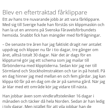
Blev en eftertraktad fårklippare
Ett av hans tre nuvarande jobb är att vara fårklippare. 
Med sig till Sverige hade han förstås sin klippmaskin och 
han la ut en annons på Svenska Fåravelsförbundets 
hemsida. Snabbt fick han mängder med förfrågningar.
– De senaste tre åren har jag faktiskt dragit ner antalet 
uppdrag och klipper nu får i tio dagar, tre gånger om 
året, alltså totalt 30 dagar. När det är dags för en 
klippturné gör jag ett schema som jag mailar till 
fårbönderna med klipptiderna. Sedan kör jag ner till 
Sörmland och Stockholmstrakten och tar in på hotell. På 
en dag hinner jag med mellan en och fem gårdar. Jag kan 
klippa 60 får på en dag om de är på samma gård. När jag 
är klar med ett område kör jag vidare till nästa.
Han jobbar även som vindkraftstekniker 16 dagar i 
månaden och täcker då hela Norden. Sedan är han ledig 
i tolv dagar. Men istället för att vila jobbar han de 