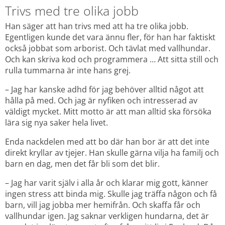
Trivs med tre olika jobb
Han säger att han trivs med att ha tre olika jobb. 
Egentligen kunde det vara ännu fler, för han har faktiskt 
också jobbat som arborist. Och tävlat med vallhundar. 
Och kan skriva kod och programmera … Att sitta still och 
rulla tummarna är inte hans grej.
– Jag har kanske adhd för jag behöver alltid något att 
hålla på med. Och jag är nyfiken och intresserad av 
väldigt mycket. Mitt motto är att man alltid ska försöka 
lära sig nya saker hela livet.
Enda nackdelen med att bo där han bor är att det inte 
direkt kryllar av tjejer. Han skulle gärna vilja ha familj och 
barn en dag, men det får bli som det blir.
– Jag har varit själv i alla år och klarar mig gott, känner 
ingen stress att binda mig. Skulle jag träffa någon och få 
barn, vill jag jobba mer hemifrån. Och skaffa får och 
vallhundar igen. Jag saknar verkligen hundarna, det är 