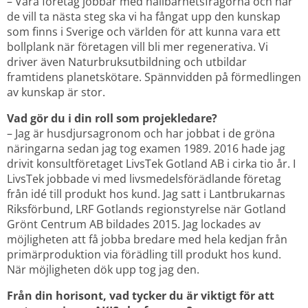
– Våra företag jobbar med hållbarhetsfrågorna och när 
de vill ta nästa steg ska vi ha fångat upp den kunskap 
som finns i Sverige och världen för att kunna vara ett 
bollplank när företagen vill bli mer regenerativa. Vi 
driver även Naturbruksutbildning och utbildar 
framtidens planetskötare. Spännvidden på förmedlingen 
av kunskap är stor.
Vad gör du i din roll som projekledare?
– Jag är husdjursagronom och har jobbat i de gröna 
näringarna sedan jag tog examen 1989. 2016 hade jag 
drivit konsultföretaget LivsTek Gotland AB i cirka tio år. I 
LivsTek jobbade vi med livsmedelsförädlande företag 
från idé till produkt hos kund. Jag satt i Lantbrukarnas 
Riksförbund, LRF Gotlands regionstyrelse när Gotland 
Grönt Centrum AB bildades 2015. Jag lockades av 
möjligheten att få jobba bredare med hela kedjan från 
primärproduktion via förädling till produkt hos kund. 
När möjligheten dök upp tog jag den.
Från din horisont, vad tycker du är viktigt för att 