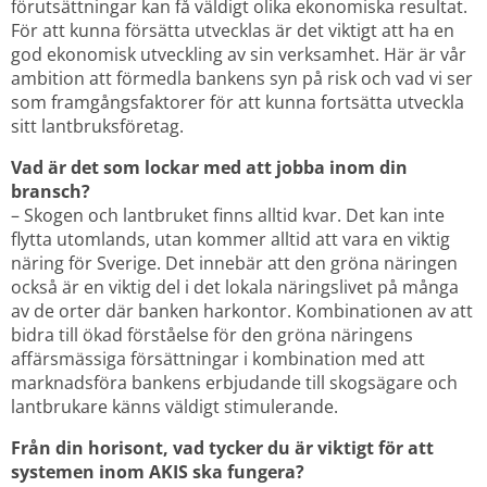
förutsättningar kan få väldigt olika ekonomiska resultat. 
För att kunna försätta utvecklas är det viktigt att ha en 
god ekonomisk utveckling av sin verksamhet. Här är vår 
ambition att förmedla bankens syn på risk och vad vi ser 
som framgångsfaktorer för att kunna fortsätta utveckla 
sitt lantbruksföretag.
Vad är det som lockar med att jobba inom din 
bransch? 
– Skogen och lantbruket finns alltid kvar. Det kan inte 
flytta utomlands, utan kommer alltid att vara en viktig 
näring för Sverige. Det innebär att den gröna näringen 
också är en viktig del i det lokala näringslivet på många 
av de orter där banken harkontor. Kombinationen av att 
bidra till ökad förståelse för den gröna näringens 
affärsmässiga försättningar i kombination med att 
marknadsföra bankens erbjudande till skogsägare och 
lantbrukare känns väldigt stimulerande.
Från din horisont, vad tycker du är viktigt för att 
systemen inom AKIS ska fungera? 