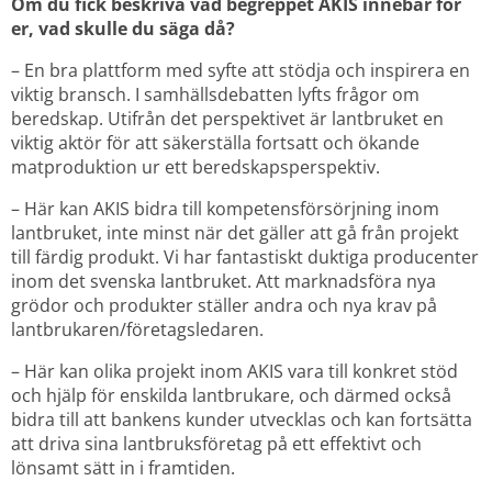
Om du fick beskriva vad begreppet AKIS innebär för 
er, vad skulle du säga då?
– En bra plattform med syfte att stödja och inspirera en 
viktig bransch. I samhällsdebatten lyfts frågor om 
beredskap. Utifrån det perspektivet är lantbruket en 
viktig aktör för att säkerställa fortsatt och ökande 
matproduktion ur ett beredskapsperspektiv.
– Här kan AKIS bidra till kompetensförsörjning inom 
lantbruket, inte minst när det gäller att gå från projekt 
till färdig produkt. Vi har fantastiskt duktiga producenter 
inom det svenska lantbruket. Att marknadsföra nya 
grödor och produkter ställer andra och nya krav på 
lantbrukaren/företagsledaren.
– Här kan olika projekt inom AKIS vara till konkret stöd 
och hjälp för enskilda lantbrukare, och därmed också 
bidra till att bankens kunder utvecklas och kan fortsätta 
att driva sina lantbruksföretag på ett effektivt och 
lönsamt sätt in i framtiden.