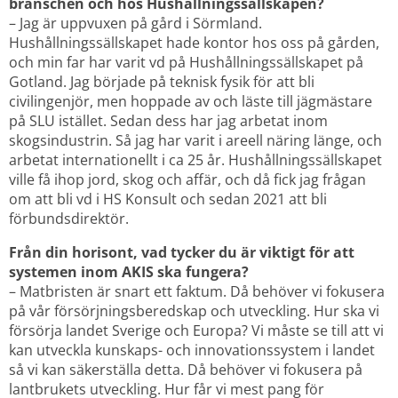
branschen och hos Hushållningssällskapen?
– Jag är uppvuxen på gård i Sörmland. 
Hushållningssällskapet hade kontor hos oss på gården, 
och min far har varit vd på Hushållningssällskapet på 
Gotland. Jag började på teknisk fysik för att bli 
civilingenjör, men hoppade av och läste till jägmästare 
på SLU istället. Sedan dess har jag arbetat inom 
skogsindustrin. Så jag har varit i areell näring länge, och 
arbetat internationellt i ca 25 år. Hushållningssällskapet 
ville få ihop jord, skog och affär, och då fick jag frågan 
om att bli vd i HS Konsult och sedan 2021 att bli 
förbundsdirektör.
Från din horisont, vad tycker du är viktigt för att 
systemen inom AKIS ska fungera?
– Matbristen är snart ett faktum. Då behöver vi fokusera 
på vår försörjningsberedskap och utveckling. Hur ska vi 
försörja landet Sverige och Europa? Vi måste se till att vi 
kan utveckla kunskaps- och innovationssystem i landet 
så vi kan säkerställa detta. Då behöver vi fokusera på 
lantbrukets utveckling. Hur får vi mest pang för 