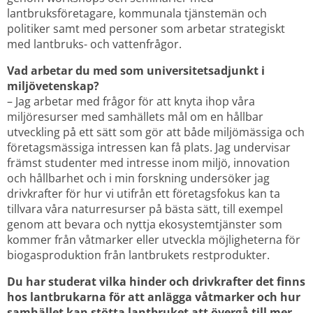
lantbruksföretagare, kommunala tjänstemän och 
politiker samt med personer som arbetar strategiskt 
med lantbruks- och vattenfrågor.
Vad arbetar du med som universitetsadjunkt i 
miljövetenskap?
– Jag arbetar med frågor för att knyta ihop våra 
miljöresurser med samhällets mål om en hållbar 
utveckling på ett sätt som gör att både miljömässiga och 
företagsmässiga intressen kan få plats. Jag undervisar 
främst studenter med intresse inom miljö, innovation 
och hållbarhet och i min forskning undersöker jag 
drivkrafter för hur vi utifrån ett företagsfokus kan ta 
tillvara våra naturresurser på bästa sätt, till exempel 
genom att bevara och nyttja ekosystemtjänster som 
kommer från våtmarker eller utveckla möjligheterna för 
biogasproduktion från lantbrukets restprodukter.
Du har studerat vilka hinder och drivkrafter det finns 
hos lantbrukarna för att anlägga våtmarker och hur 
samhället kan stötta lantbruket att övergå till mer 