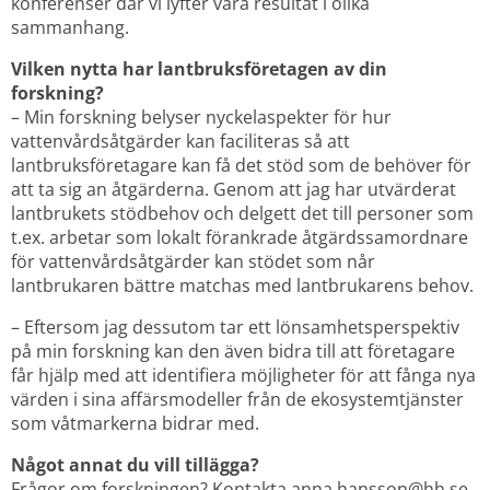
konferenser där vi lyfter våra resultat i olika 
sammanhang.
Vilken nytta har lantbruksföretagen av din 
forskning?
– Min forskning belyser nyckelaspekter för hur 
vattenvårdsåtgärder kan faciliteras så att 
lantbruksföretagare kan få det stöd som de behöver för 
att ta sig an åtgärderna. Genom att jag har utvärderat 
lantbrukets stödbehov och delgett det till personer som 
t.ex. arbetar som lokalt förankrade åtgärdssamordnare 
för vattenvårdsåtgärder kan stödet som når 
lantbrukaren bättre matchas med lantbrukarens behov.
– Eftersom jag dessutom tar ett lönsamhetsperspektiv 
på min forskning kan den även bidra till att företagare 
får hjälp med att identifiera möjligheter för att fånga nya 
värden i sina affärsmodeller från de ekosystemtjänster 
som våtmarkerna bidrar med.
Något annat du vill tillägga?
Frågor om forskningen? Kontakta 
anna.hansson@hh.se