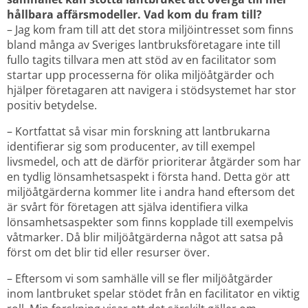
hållbara affärsmodeller. Vad kom du fram till?
– Jag kom fram till att det stora miljöintresset som finns 
bland många av Sveriges lantbruksföretagare inte till 
fullo tagits tillvara men att stöd av en facilitator som 
startar upp processerna för olika miljöåtgärder och 
hjälper företagaren att navigera i stödsystemet har stor 
positiv betydelse.
– Kortfattat så visar min forskning att lantbrukarna 
identifierar sig som producenter, av till exempel 
livsmedel, och att de därför prioriterar åtgärder som har 
en tydlig lönsamhetsaspekt i första hand. Detta gör att 
miljöåtgärderna kommer lite i andra hand eftersom det 
är svårt för företagen att själva identifiera vilka 
lönsamhetsaspekter som finns kopplade till exempelvis 
våtmarker. Då blir miljöåtgärderna något att satsa på 
först om det blir tid eller resurser över.
– Eftersom vi som samhälle vill se fler miljöåtgärder 
inom lantbruket spelar stödet från en facilitator en viktig 