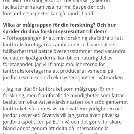
roll. Min forskning visar att det särskilt gäller om 
facilitatorerna kan visa hur miljöaspekter och 
lönsamhetsaspekter kan gå hand i hand.
Vilka är målgruppen för din forskning? Och hur 
sprider du dina forskningsresultat till dem?
– Förhoppningen är att min forskning ska bidra till att 
lantbruksföretagarnas ambitioner och samhällets 
hållbarhetsmål bättre överensstämmer med varandra 
och att miljöåtgärderna kan bli en naturlig del av 
företagandet. Jag vill främja möjligheterna för 
lantbruksföretagarna att producera livsmedel på 
jordbruksmarken och ekosystemtjänster i våtmarken.
– Jag har därför lantbruket som målgrupp för min 
forskning, men framförallt de myndigheter som fattar 
beslut om olika vattenvårdsinsatser och stöd gentemot 
lantbruket, så som Havs- och vattenmyndigheten och 
Jordbruksverket. Givetvis vill jag gärna även påverka 
jordbrukspolitiken på EU-nivå och det gör vi forskare 
bland annat genom att delta på internationella 