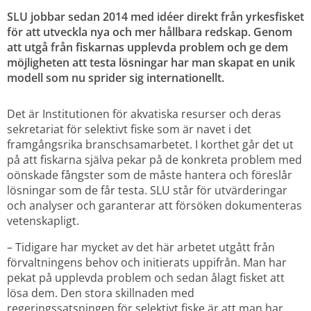
SLU jobbar sedan 2014 med idéer direkt från yrkesfisket 
för att utveckla nya och mer hållbara redskap. Genom 
att utgå från fiskarnas upplevda problem och ge dem 
möjligheten att testa lösningar har man skapat en unik 
modell som nu sprider sig internationellt.
Det är Institutionen för akvatiska resurser och deras 
sekretariat för selektivt fiske som är navet i det 
framgångsrika branschsamarbetet. I korthet går det ut 
på att fiskarna själva pekar på de konkreta problem med 
oönskade fångster som de måste hantera och föreslår 
lösningar som de får testa. SLU står för utvärderingar 
och analyser och garanterar att försöken dokumenteras 
vetenskapligt.
– Tidigare har mycket av det här arbetet utgått från 
förvaltningens behov och initierats uppifrån. Man har 
pekat på upplevda problem och sedan ålagt fisket att 
lösa dem. Den stora skillnaden med 
regeringssatsningen för selektivt fiske är att man har 