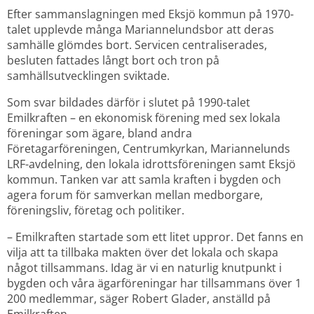
Efter sammanslagningen med Eksjö kommun på 1970-
talet upplevde många Mariannelundsbor att deras 
samhälle glömdes bort. Servicen centraliserades, 
besluten fattades långt bort och tron på 
samhällsutvecklingen sviktade.
Som svar bildades därför i slutet på 1990-talet 
Emilkraften – en ekonomisk förening med sex lokala 
föreningar som ägare, bland andra 
Företagarföreningen, Centrumkyrkan, Mariannelunds 
LRF-avdelning, den lokala idrottsföreningen samt Eksjö 
kommun. Tanken var att samla kraften i bygden och 
agera forum för samverkan mellan medborgare, 
föreningsliv, företag och politiker.
– Emilkraften startade som ett litet uppror. Det fanns en 
vilja att ta tillbaka makten över det lokala och skapa 
något tillsammans. Idag är vi en naturlig knutpunkt i 
bygden och våra ägarföreningar har tillsammans över 1 
200 medlemmar, säger Robert Glader, anställd på 