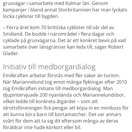
grusvägar i samarbete med Kalmar län. Genom 
kampanjer i bland annat Storbritannien har man lyckats 
locka cyklister till bygden.
– Förra året kom 70 brittiska cyklister till vår del av 
Småland. De bodde i närområdet i flera dagar och 
cyklade på grusvägarna. Det är ett konkret bevis på vad 
samarbete över länsgränser kan leda till, säger Robert 
Glader.
Initiativ till medborgardialog
Emilkraften arbetar förstås med fler saker än turism. 
När Mariannelund tog emot många flyktingar efter 2010 
tog Emilkraften initiativ till medborgardialog. Man 
djupintervjuade 200 nyanlända och Mariannelundsbor, 
vilket ledde till konkreta åtgärder – som att 
idrottsföreningen fick pengar att köpa in en minibuss för 
att kunna köra barn till bortamatcher. Det var annars 
svårt för dem att ta sig dit eftersom många av deras 
föräldrar inte hade körkort eller bil.