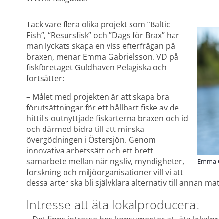
Tack vare flera olika projekt som ”Baltic 
Fish”, “Resursfisk” och ”Dags för Brax” har 
man lyckats skapa en viss efterfrågan på 
braxen, menar Emma Gabrielsson, VD på 
fiskföretaget Guldhaven Pelagiska och 
fortsätter:
– Målet med projekten är att skapa bra 
förutsättningar för ett hållbart fiske av de 
hittills outnyttjade fiskarterna braxen och id 
och därmed bidra till att minska 
övergödningen i Östersjön. Genom 
innovativa arbetssätt och ett brett 
samarbete mellan näringsliv, myndigheter, 
Emma G
forskning och miljöorganisationer vill vi att 
dessa arter ska bli självklara alternativ till annan mat
Intresse att äta lokalproducerat