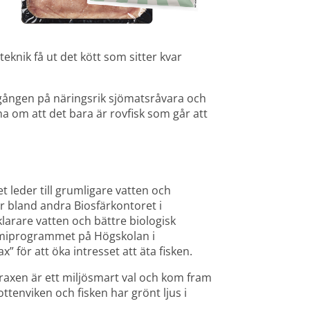
nik få ut det kött som sitter kvar 
llgången på näringsrik sjömatsråvara och 
a om att det bara är rovfisk som går att 
t leder till grumligare vatten och 
 bland andra Biosfärkontoret i 
 klarare vatten och bättre biologisk 
miprogrammet på Högskolan i 
” för att öka intresset att äta fisken.
axen är ett miljösmart val och kom fram 
ttenviken och fisken har grönt ljus i 