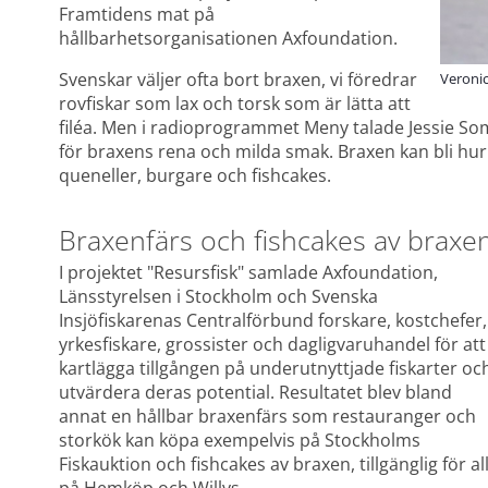
Framtidens mat på 
hållbarhetsorganisationen Axfoundation.
Svenskar väljer ofta bort braxen, vi föredrar 
Veroni
rovfiskar som lax och torsk som är lätta att 
filéa. Men i radioprogrammet Meny talade Jessie So
för braxens rena och milda smak. Braxen kan bli hur l
queneller, burgare och fishcakes.
Braxenfärs och fishcakes av braxe
I projektet "Resursfisk" samlade Axfoundation, 
Länsstyrelsen i Stockholm och Svenska 
Insjöfiskarenas Centralförbund forskare, kostchefer, 
yrkesfiskare, grossister och dagligvaruhandel för att 
kartlägga tillgången på underutnyttjade fiskarter och
utvärdera deras potential. Resultatet blev bland 
annat en hållbar braxenfärs som restauranger och 
storkök kan köpa exempelvis på Stockholms 
Fiskauktion och fishcakes av braxen, tillgänglig för all