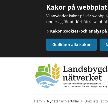
Kakor på webbplat
Vi använder kakor på vår webbplats
underlag för att förbättra webbpla
Kakor (cookies) och analys p
Godkänn alla kakor
N
Hem
Nyheter och artiklar
Brax istället fö