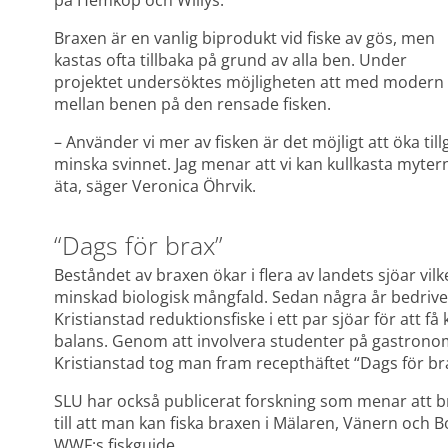
på Hemköp och Willys.
Braxen är en vanlig biprodukt vid fiske av gös, men 
kastas ofta tillbaka på grund av alla ben. Under 
projektet undersöktes möjligheten att med modern tek
mellan benen på den rensade fisken.
– Använder vi mer av fisken är det möjligt att öka ti
minska svinnet. Jag menar att vi kan kullkasta mytern
äta, säger Veronica Öhrvik.
“Dags för brax”
Beståndet av braxen ökar i flera av landets sjöar vilke
minskad biologisk mångfald. Sedan några år bedriver
Kristianstad reduktionsfiske i ett par sjöar för att få
balans. Genom att involvera studenter på gastrono
Kristianstad tog man fram recepthäftet “Dags för brax
SLU har också publicerat forskning som menar att br
till att man kan fiska braxen i Mälaren, Vänern och Bo
WWF:s fiskguide.