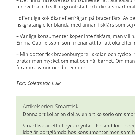
– Det finns intresse hos konsumenter att äta lokalp
medvetna och vill ha grönlistad och klimatsmart mat
I offentliga kök ökar efterfrågan på braxenfärs. Av 
fiskgratäng eller blanda med annan fiskfärs som sej 
– Vanliga konsumenter köper inte fiskfärs, man vill ha
Emma Gabrielsson, som menar att för att öka efter
– Min dotter fick braxenburgare i skolan och tyckte int
pratar man mycket om mat och hållbarhet. Om man lä
förändra vanor och beteenden.
Text: Colette van Luik
Artikelserien Smartfisk
Denna artikel är en del av en artikelserie om smart
Smartfisk är ett uttryck myntat i Finland för under
idag är bortglömda hos konsumenter men som ha