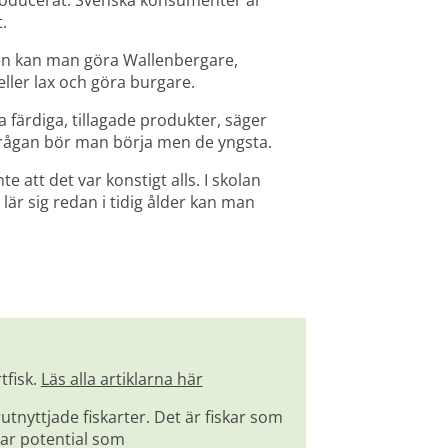
roducerat. Svenska konsumenter är 
.
den kan man göra Wallenbergare, 
eller lax och göra burgare.
 färdiga, tillagade produkter, säger 
frågan bör man börja men de yngsta.
e att det var konstigt alls. I skolan 
r sig redan i tidig ålder kan man 
fisk. 
Läs alla artiklarna här
utnyttjade fiskarter. Det är fiskar som 
r potential som 