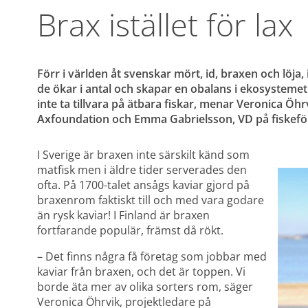
Brax istället för lax
Förr i världen åt svenskar mört, id, braxen och löja, i
de ökar i antal och skapar en obalans i ekosystemet.
inte ta tillvara på ätbara fiskar, menar Veronica Öh
Axfoundation och Emma Gabrielsson, VD på fiskefö
I Sverige är braxen inte särskilt känd som 
matfisk men i äldre tider serverades den 
ofta. På 1700-talet ansågs kaviar gjord på 
braxenrom faktiskt till och med vara godare 
än rysk kaviar! I Finland är braxen 
fortfarande populär, främst då rökt.
– Det finns några få företag som jobbar med 
kaviar från braxen, och det är toppen. Vi 
borde äta mer av olika sorters rom, säger 
Veronica Öhrvik, projektledare på 