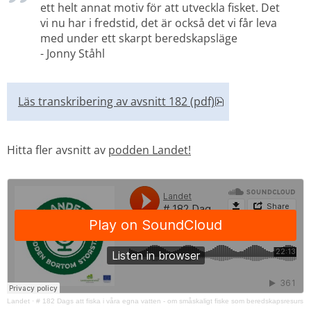
ett helt annat motiv för att utveckla fisket. Det 
vi nu har i fredstid, det är också det vi får leva 
med under ett skarpt beredskapsläge 
- Jonny Ståhl
pdf, 104.9 kB, öp
Läs transkribering av avsnitt 182 (pdf)
Hitta fler avsnitt av 
podden Landet!
Landet
·
# 182 Dags att fiska i våra egna vatten - om småskaligt fiske som beredskapsresurs