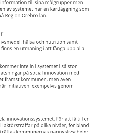
 information till sina målgrupper men 
lden av systemet har en kartläggning som 
på Region Örebro län.
er
livsmedel, hälsa och nutrition samt 
finns en utmaning i att fånga upp alla 
mmer inte in i systemet i så stor 
 satsningar på social innovation med 
 det främst kommunen, men även 
här initiativen, exempelvis genom 
a innovationssystemet. För att få till en 
 aktörsträffar på olika nivåer, för bland 
 träffas kommunernas näringslivschefer 