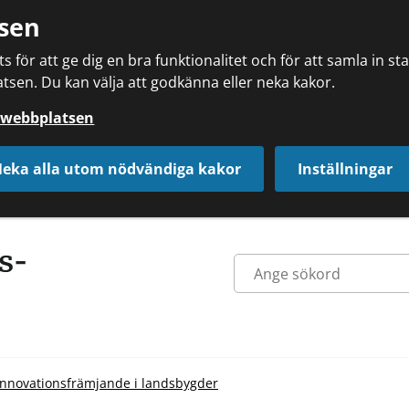
sen
 för att ge dig en bra funktionalitet och för att samla in s
tsen. Du kan välja att godkänna eller neka kakor.
å webbplatsen
eka alla utom nödvändiga kakor
Inställningar
Innovationsfrämjande i landsbygder