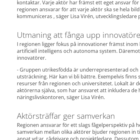
kontaktar. Varje aktör har främst ett eget ansvar för
regionen ansvarar för att varje aktör ska se hela bi
kommuniceras , säger Lisa Virén, utvecklingsledare 
Utmaning att fånga upp innovatör
I regionen ligger fokus på innovationer främst inom 
artificiell intelligens och autonoma system. Däremot 
innovatörer.
- Gruppen utrikesfödda är underrepresenterad och ko
utsträckning. Här kan vi bli bättre. Exempelvis finns
resurser från regionen och universitetet. Lokalt är
aktörerna själva, som har ansvaret att inkludera de 
näringslivskontoren, säger Lisa Virén.
Aktörsträffar ger samverkan
Regionen ansvarar för ett slags fågelperspektiv på hel
samverkan mellan olika aktörer bjuder regionen in till
annat vd:ar, rådgivare och projektledare. Dessutom