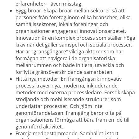
erfarenheter – även misstag.
Bygg broar. Skapa broar mellan sektorer så att 
personer från företag inom olika branscher, olika 
samhällssektorer, lokala föreningar och 
organisationer engageras i innovationsarbetet. 
Innovation är en komplex process som ställer höga 
krav när det gäller samspel och sociala processer. 
Här är ”gränsgångare” viktiga aktörer som har 
förmågan att navigera i de organisatoriska 
mellanrummen och både initiera, utveckla och 
förflytta gränsöverskridande samarbeten.
Hitta nya metoder. En framgångsrik innovativ 
process kräver nya, moderna, inkluderande 
metoder med externa processledare. Försök skapa 
stödjande och mobiliserande strukturer som 
underlättar processer. Och glöm inte 
genomförandefasen. Framgång beror ofta på 
organisationens förmåga att bära fram en idé till 
genomförd aktivitet.
Främja medbestämmande. Samhället i stort 