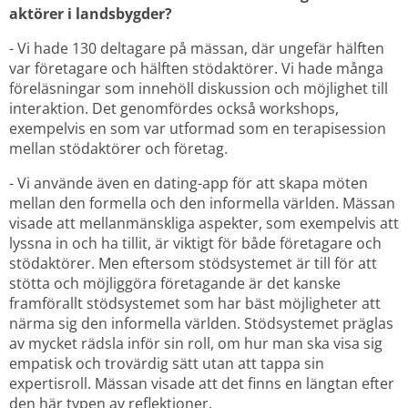
aktörer i landsbygder? 
- Vi hade 130 deltagare på mässan, där ungefär hälften 
var företagare och hälften stödaktörer. Vi hade många 
föreläsningar som innehöll diskussion och möjlighet till 
interaktion. Det genomfördes också workshops, 
exempelvis en som var utformad som en terapisession 
mellan stödaktörer och företag.
- Vi använde även en dating-app för att skapa möten 
mellan den formella och den informella världen. Mässan 
visade att mellanmänskliga aspekter, som exempelvis att 
lyssna in och ha tillit, är viktigt för både företagare och 
stödaktörer. Men eftersom stödsystemet är till för att 
stötta och möjliggöra företagande är det kanske 
framförallt stödsystemet som har bäst möjligheter att 
närma sig den informella världen. Stödsystemet präglas 
av mycket rädsla inför sin roll, om hur man ska visa sig 
empatisk och trovärdig sätt utan att tappa sin 
expertisroll. Mässan visade att det finns en längtan efter 
den här typen av reflektioner.