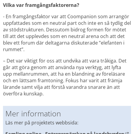
Vilka var framgångsfaktorerna?
- En framgångsfaktor var att Coompanion som arrangör 
uppfattades som en neutral part och inte en så tydlig del 
av stödstrukturen. Dessutom bidrog formen för mötet 
till att det upplevdes som en neutral arena och att det 
blev ett forum där deltagarna diskuterade ”elefanten i 
rummet”.
– Det var viktigt för oss att undvika att vara tråkiga. Det 
går att göra genom att använda nya verktyg, att lyfta 
upp mellanrummen, att ha en blandning av föreläsare 
och en lättsam framtoning. Fokus har varit att främja 
lärande samt vilja att förstå varandra snarare än att 
överföra kunskap.
Mer information
Läs mer på projektets webbsida:
Lä
Samling online - Entreprenörskap på landsbygden