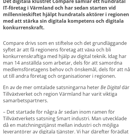
Det digitala klustret Compare samlar ett hundratal 
IT-företag i Värmland och har sedan starten vid 
millennieskiftet hjälpt hundratals aktörer i regionen 
med att stärka sin digitala kompetens och digitala 
konkurrenskraft. 
Compare drivs som en stiftelse och det grundläggande 
syftet är att få regionens företag att växa och bli 
konkurrenskraftiga med hjälp av digital teknik. Idag har 
man 14 anställda som arbetar, dels för att samordna 
medlemsföretagens behov och önskemål, dels för att nå 
ut till andra företag och organisationer i regionen.
En av de mer omtalade satsningarna heter 
Be Digital
 där 
Tillväxtverket och region Värmland har varit viktiga 
samarbetspartners.
– Det startade för några år sedan inom ramen för 
Tillväxtverkets satsning Smart industri. Man utvecklade 
då en matchningstjänst mellan industri och möjliga 
leverantörer av digitala tjänster. Vi har därefter förädlat 