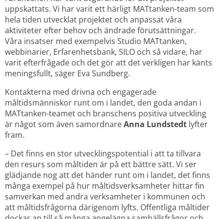
uppskattats. Vi har varit ett härligt MATtanken-team som 
hela tiden utvecklat projektet och anpassat våra 
aktiviteter efter behov och ändrade förutsättningar. 
Våra insatser med exempelvis Studio MATtanken, 
webbinarier, Erfarenhetsbank, SILO och så vidare, har 
varit efterfrågade och det gör att det verkligen har känts 
meningsfullt, säger Eva Sundberg.
Kontakterna med drivna och engagerade 
måltidsmänniskor runt om i landet, den goda andan i 
MATtanken-teamet och branschens positiva utveckling 
är något som även samordnare 
Anna Lundstedt
 lyfter 
fram.
– Det finns en stor utvecklingspotential i att ta tillvara 
den resurs som måltiden är på ett bättre sätt. Vi ser 
glädjande nog att det händer runt om i landet, det finns 
många exempel på hur måltidsverksamheter hittar fin 
samverkan med andra verksamheter i kommunen och 
att måltidsfrågorna därigenom lyfts. Offentliga måltider 
dockar an till så många angelägna samhällsfrågor och 