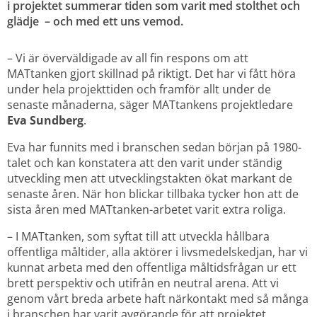
i projektet summerar tiden som varit med stolthet och 
glädje  – och med ett uns vemod.
– Vi är överväldigade av all fin respons om att 
MATtanken gjort skillnad på riktigt. Det har vi fått höra 
under hela projekttiden och framför allt under de 
senaste månaderna, säger MATtankens projektledare 
Eva Sundberg
.
Eva har funnits med i branschen sedan början på 1980-
talet och kan konstatera att den varit under ständig 
utveckling men att utvecklingstakten ökat markant de 
senaste åren. När hon blickar tillbaka tycker hon att de 
sista åren med MATtanken-arbetet varit extra roliga.
– I MATtanken, som syftat till att utveckla hållbara 
offentliga måltider, alla aktörer i livsmedelskedjan, har vi 
kunnat arbeta med den offentliga måltidsfrågan ur ett 
brett perspektiv och utifrån en neutral arena. Att vi 
genom vårt breda arbete haft närkontakt med så många 
i branschen har varit avgörande för att projektet 