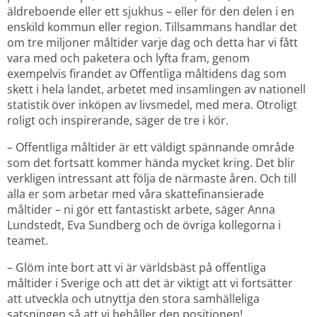
äldreboende eller ett sjukhus – eller för den delen i en 
enskild kommun eller region. Tillsammans handlar det 
om tre miljoner måltider varje dag och detta har vi fått 
vara med och paketera och lyfta fram, genom 
exempelvis firandet av Offentliga måltidens dag som 
skett i hela landet, arbetet med insamlingen av nationell 
statistik över inköpen av livsmedel, med mera. Otroligt 
roligt och inspirerande, säger de tre i kör.
– Offentliga måltider är ett väldigt spännande område 
som det fortsatt kommer hända mycket kring. Det blir 
verkligen intressant att följa de närmaste åren. Och till 
alla er som arbetar med våra skattefinansierade 
måltider – ni gör ett fantastiskt arbete, säger Anna 
Lundstedt, Eva Sundberg och de övriga kollegorna i 
teamet.
– Glöm inte bort att vi är världsbäst på offentliga 
måltider i Sverige och att det är viktigt att vi fortsätter 
att utveckla och utnyttja den stora samhälleliga 
satsningen så att vi behåller den positionen!