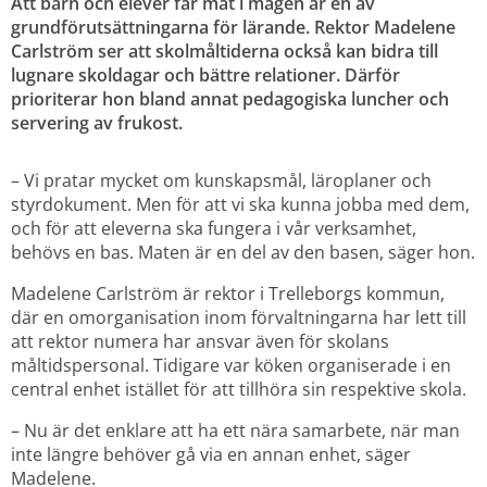
Att barn och elever får mat i magen är en av 
grundförutsättningarna för lärande. Rektor Madelene 
Carlström ser att skolmåltiderna också kan bidra till 
lugnare skoldagar och bättre relationer. Därför 
prioriterar hon bland annat pedagogiska luncher och 
servering av frukost.
– Vi pratar mycket om kunskapsmål, läroplaner och 
styrdokument. Men för att vi ska kunna jobba med dem, 
och för att eleverna ska fungera i vår verksamhet, 
behövs en bas. Maten är en del av den basen, säger hon.
Madelene Carlström är rektor i Trelleborgs kommun, 
där en omorganisation inom förvaltningarna har lett till 
att rektor numera har ansvar även för skolans 
måltidspersonal. Tidigare var köken organiserade i en 
central enhet istället för att tillhöra sin respektive skola.
– Nu är det enklare att ha ett nära samarbete, när man 
inte längre behöver gå via en annan enhet, säger 
Madelene.