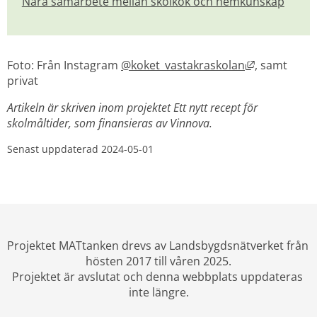
Nära samarbete mellan skolkök och hemkunskap
Länk till an
Foto: Från Instagram 
@koket_vastakraskolan
, samt 
privat
Artikeln är skriven inom projektet Ett nytt recept för 
skolmåltider, som finansieras av Vinnova.
Senast uppdaterad 
2024-05-01
Projektet MATtanken drevs av Landsbygdsnätverket från 
hösten 2017 till våren 2025.
Projektet är avslutat och denna webbplats uppdateras 
inte längre.