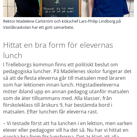
Rektor Madelene Carlström och kökschef Lars-Philip Lindborg på
Väståkraskolan har ett gott samarbete.
Hittat en bra form för elevernas 
lunch
I Trelleborgs kommun finns ett politiskt beslut om 
pedagogiska luncher. På Madelenes skolor fungerar det 
så att de flesta eleverna går till matsalen med läraren 
som har lektionen innan lunch. Högstadieeleverna 
möter ibland upp en annan pedagog utanför matsalen 
som de äter tillsammans med. Alla klasser, från 
förskoleklass till årskurs 9, har bestämda bord i 
matsalen. Efter lunchen får eleverna rast.
– Vi testade först att ha lunchen i en lektion, men varken 
elever eller pedagoger vill ha det så. Nu har vi hittat en 
ganska bra form för luncherna. Det är klart att alla 