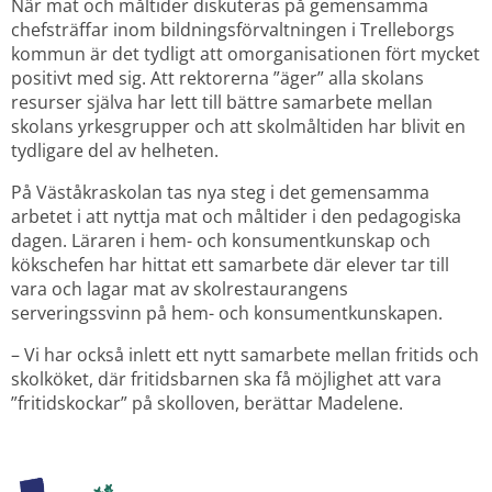
När mat och måltider diskuteras på gemensamma 
chefsträffar inom bildningsförvaltningen i Trelleborgs 
kommun är det tydligt att omorganisationen fört mycket 
positivt med sig. Att rektorerna ”äger” alla skolans 
resurser själva har lett till bättre samarbete mellan 
skolans yrkesgrupper och att skolmåltiden har blivit en 
tydligare del av helheten.
På Väståkraskolan tas nya steg i det gemensamma 
arbetet i att nyttja mat och måltider i den pedagogiska 
dagen. Läraren i hem- och konsumentkunskap och 
kökschefen har hittat ett samarbete där elever tar till 
vara och lagar mat av skolrestaurangens 
serveringssvinn på hem- och konsumentkunskapen.
– Vi har också inlett ett nytt samarbete mellan fritids och 
skolköket, där fritidsbarnen ska få möjlighet att vara 
”fritidskockar” på skolloven, berättar Madelene.